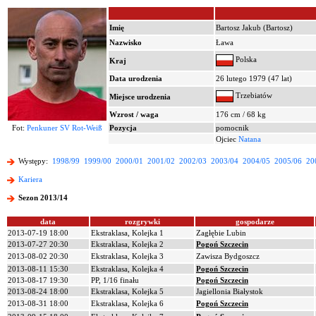
Imię
Bartosz Jakub (Bartosz)
Nazwisko
Ława
Polska
Kraj
Data urodzenia
26 lutego 1979 (47 lat)
Trzebiatów
Miejsce urodzenia
Wzrost / waga
176 cm / 68 kg
Fot:
Penkuner SV Rot-Weiß
Pozycja
pomocnik
Ojciec
Natana
Występy:
1998/99
1999/00
2000/01
2001/02
2002/03
2003/04
2004/05
2005/06
20
Kariera
Sezon 2013/14
data
rozgrywki
gospodarze
2013-07-19 18:00
Ekstraklasa, Kolejka 1
Zagłębie Lubin
2013-07-27 20:30
Ekstraklasa, Kolejka 2
Pogoń Szczecin
2013-08-02 20:30
Ekstraklasa, Kolejka 3
Zawisza Bydgoszcz
2013-08-11 15:30
Ekstraklasa, Kolejka 4
Pogoń Szczecin
2013-08-17 19:30
PP, 1/16 finału
Pogoń Szczecin
2013-08-24 18:00
Ekstraklasa, Kolejka 5
Jagiellonia Białystok
2013-08-31 18:00
Ekstraklasa, Kolejka 6
Pogoń Szczecin