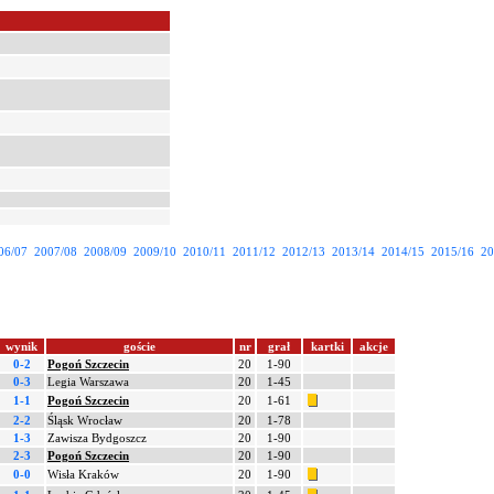
06/07
2007/08
2008/09
2009/10
2010/11
2011/12
2012/13
2013/14
2014/15
2015/16
20
wynik
goście
nr
grał
kartki
akcje
0-2
Pogoń Szczecin
20
1-90
0-3
Legia Warszawa
20
1-45
1-1
Pogoń Szczecin
20
1-61
2-2
Śląsk Wrocław
20
1-78
1-3
Zawisza Bydgoszcz
20
1-90
2-3
Pogoń Szczecin
20
1-90
0-0
Wisła Kraków
20
1-90