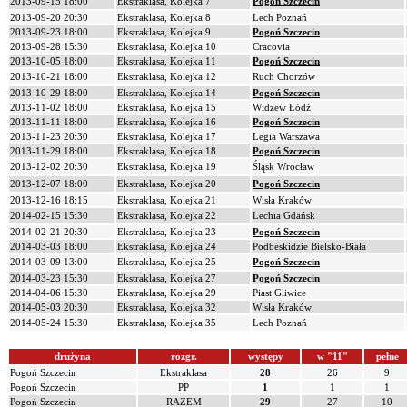
2013-09-15 18:00
Ekstraklasa, Kolejka 7
Pogoń Szczecin
2013-09-20 20:30
Ekstraklasa, Kolejka 8
Lech Poznań
2013-09-23 18:00
Ekstraklasa, Kolejka 9
Pogoń Szczecin
2013-09-28 15:30
Ekstraklasa, Kolejka 10
Cracovia
2013-10-05 18:00
Ekstraklasa, Kolejka 11
Pogoń Szczecin
2013-10-21 18:00
Ekstraklasa, Kolejka 12
Ruch Chorzów
2013-10-29 18:00
Ekstraklasa, Kolejka 14
Pogoń Szczecin
2013-11-02 18:00
Ekstraklasa, Kolejka 15
Widzew Łódź
2013-11-11 18:00
Ekstraklasa, Kolejka 16
Pogoń Szczecin
2013-11-23 20:30
Ekstraklasa, Kolejka 17
Legia Warszawa
2013-11-29 18:00
Ekstraklasa, Kolejka 18
Pogoń Szczecin
2013-12-02 20:30
Ekstraklasa, Kolejka 19
Śląsk Wrocław
2013-12-07 18:00
Ekstraklasa, Kolejka 20
Pogoń Szczecin
2013-12-16 18:15
Ekstraklasa, Kolejka 21
Wisła Kraków
2014-02-15 15:30
Ekstraklasa, Kolejka 22
Lechia Gdańsk
2014-02-21 20:30
Ekstraklasa, Kolejka 23
Pogoń Szczecin
2014-03-03 18:00
Ekstraklasa, Kolejka 24
Podbeskidzie Bielsko-Biała
2014-03-09 13:00
Ekstraklasa, Kolejka 25
Pogoń Szczecin
2014-03-23 15:30
Ekstraklasa, Kolejka 27
Pogoń Szczecin
2014-04-06 15:30
Ekstraklasa, Kolejka 29
Piast Gliwice
2014-05-03 20:30
Ekstraklasa, Kolejka 32
Wisła Kraków
2014-05-24 15:30
Ekstraklasa, Kolejka 35
Lech Poznań
drużyna
rozgr.
występy
w "11"
pełne
Pogoń Szczecin
Ekstraklasa
28
26
9
Pogoń Szczecin
PP
1
1
1
Pogoń Szczecin
RAZEM
29
27
10