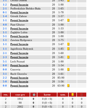
1-1
Lechia Gdańsk
20
1-45
1-2
Pogoń Szczecin
20
1-90
2-1
Podbeskidzie Bielsko-Biała
20
1-65
0-1
Pogoń Szczecin
20
1-78
1-4
Górnik Zabrze
20
1-57
1-1
Pogoń Szczecin
20
1-67
4-0
Piast Gliwice
20
1-90
2-1
Pogoń Szczecin
20
1-33
1-1
Zagłębie Lubin
20
1-90
3-1
Pogoń Szczecin
20
1-90
1-1
Zawisza Bydgoszcz
20
1-75
1-1
Pogoń Szczecin
20
1-67
1-1
Jagiellonia Białystok
20
1-85
2-1
Pogoń Szczecin
20
1-60
2-3
Pogoń Szczecin
20
1-81
5-1
Lech Poznań
20
1-90
0-0
Pogoń Szczecin
20
1-54
0-0
Cracovia
20
1-90
3-1
Ruch Chorzów
20
1-61
2-2
Pogoń Szczecin
20
85-90
5-0
Pogoń Szczecin
20
1-56
0-0
Pogoń Szczecin
20
63-90
rez.
czas gry
karne
sam.
2
1912
0
0 (0 + 0)
0
9
0
0
90
0
0 (0 + 0)
0
0
0
2
2002
0
0 (0 + 0)
0
9
0