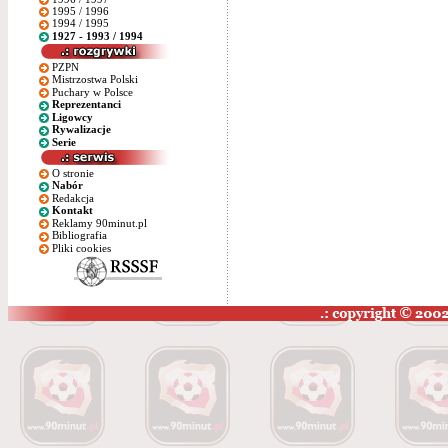
1995 / 1996
1994 / 1995
1927 - 1993 / 1994
PZPN
Mistrzostwa Polski
Puchary w Polsce
Reprezentanci
Ligowcy
Rywalizacje
Serie
O stronie
Nabór
Redakcja
Kontakt
Reklamy 90minut.pl
Bibliografia
Pliki cookies