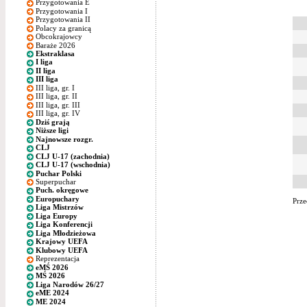
Przygotowania E
Przygotowania I
Przygotowania II
Polacy za granicą
Obcokrajowcy
Baraże 2026
Ekstraklasa
I liga
II liga
III liga
III liga, gr. I
III liga, gr. II
III liga, gr. III
III liga, gr. IV
Dziś grają
Niższe ligi
Najnowsze rozgr.
CLJ
CLJ U-17 (zachodnia)
CLJ U-17 (wschodnia)
Puchar Polski
Superpuchar
Puch. okręgowe
Europuchary
Prze
Liga Mistrzów
Liga Europy
Liga Konferencji
Liga Młodzieżowa
Krajowy UEFA
Klubowy UEFA
Reprezentacja
eMŚ 2026
MŚ 2026
Liga Narodów 26/27
eME 2024
ME 2024