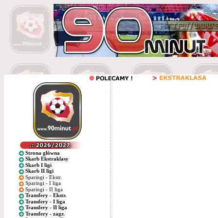
Strona główna
Skarb Ekstraklasy
Skarb I ligi
Skarb II ligi
Sparingi - Ekstr.
Sparingi - I liga
Sparingi - II liga
Transfery - Ekstr.
Transfery - I liga
Transfery - II liga
Transfery - zagr.