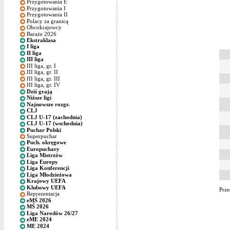
Przygotowania E
Przygotowania I
Przygotowania II
Polacy za granicą
Obcokrajowcy
Baraże 2026
Ekstraklasa
I liga
II liga
III liga
III liga, gr. I
III liga, gr. II
III liga, gr. III
III liga, gr. IV
Dziś grają
Niższe ligi
Najnowsze rozgr.
CLJ
CLJ U-17 (zachodnia)
CLJ U-17 (wschodnia)
Puchar Polski
Superpuchar
Puch. okręgowe
Europuchary
Liga Mistrzów
Liga Europy
Liga Konferencji
Liga Młodzieżowa
Krajowy UEFA
Klubowy UEFA
Prze
Reprezentacja
eMŚ 2026
MŚ 2026
Liga Narodów 26/27
eME 2024
ME 2024