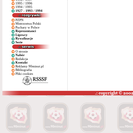
1995 / 1996
1994 / 1995
1927 - 1993 / 1994
PZPN
Mistrzostwa Polski
Puchary w Polsce
Reprezentanci
Ligowcy
Rywalizacje
Serie
O stronie
Nabór
Redakcja
Kontakt
Reklamy 90minut.pl
Bibliografia
Pliki cookies