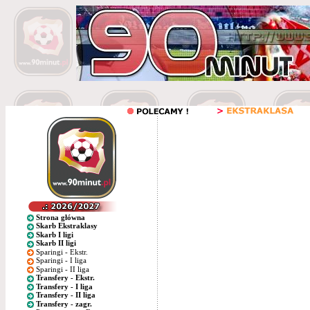
Strona główna
Skarb Ekstraklasy
Skarb I ligi
Skarb II ligi
Sparingi - Ekstr.
Sparingi - I liga
Sparingi - II liga
Transfery - Ekstr.
Transfery - I liga
Transfery - II liga
Transfery - zagr.