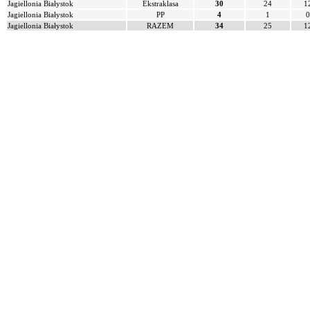
Jagiellonia Białystok
Ekstraklasa
30
24
1
Jagiellonia Białystok
PP
4
1
0
Jagiellonia Białystok
RAZEM
34
25
1