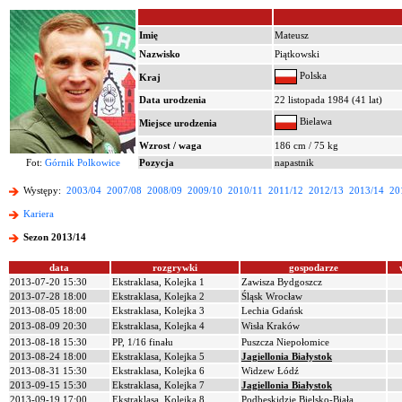
Imię
Mateusz
Nazwisko
Piątkowski
Polska
Kraj
Data urodzenia
22 listopada 1984 (41 lat)
Bielawa
Miejsce urodzenia
Wzrost / waga
186 cm / 75 kg
Fot:
Górnik Polkowice
Pozycja
napastnik
Występy:
2003/04
2007/08
2008/09
2009/10
2010/11
2011/12
2012/13
2013/14
20
Kariera
Sezon 2013/14
data
rozgrywki
gospodarze
2013-07-20 15:30
Ekstraklasa, Kolejka 1
Zawisza Bydgoszcz
2013-07-28 18:00
Ekstraklasa, Kolejka 2
Śląsk Wrocław
2013-08-05 18:00
Ekstraklasa, Kolejka 3
Lechia Gdańsk
2013-08-09 20:30
Ekstraklasa, Kolejka 4
Wisła Kraków
2013-08-18 15:30
PP, 1/16 finału
Puszcza Niepołomice
2013-08-24 18:00
Ekstraklasa, Kolejka 5
Jagiellonia Białystok
2013-08-31 15:30
Ekstraklasa, Kolejka 6
Widzew Łódź
2013-09-15 15:30
Ekstraklasa, Kolejka 7
Jagiellonia Białystok
2013-09-19 17:00
Ekstraklasa, Kolejka 8
Podbeskidzie Bielsko-Biała