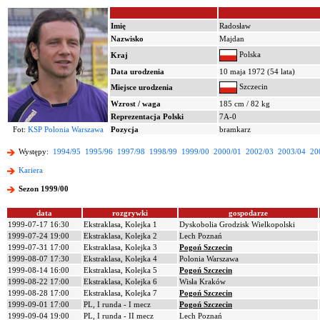
Imię
Radosław
Nazwisko
Majdan
Polska
Kraj
Data urodzenia
10 maja 1972 (54 lata)
Szczecin
Miejsce urodzenia
Wzrost / waga
185 cm / 82 kg
Reprezentacja Polski
7A-0
Fot:
KSP Polonia Warszawa
Pozycja
bramkarz
Występy:
1994/95
1995/96
1997/98
1998/99
1999/00
2000/01
2002/03
2003/04
20
Kariera
Sezon 1999/00
data
rozgrywki
gospodarze
1999-07-17 16:30
Ekstraklasa, Kolejka 1
Dyskobolia Grodzisk Wielkopolski
1999-07-24 19:00
Ekstraklasa, Kolejka 2
Lech Poznań
1999-07-31 17:00
Ekstraklasa, Kolejka 3
Pogoń Szczecin
1999-08-07 17:30
Ekstraklasa, Kolejka 4
Polonia Warszawa
1999-08-14 16:00
Ekstraklasa, Kolejka 5
Pogoń Szczecin
1999-08-22 17:00
Ekstraklasa, Kolejka 6
Wisła Kraków
1999-08-28 17:00
Ekstraklasa, Kolejka 7
Pogoń Szczecin
1999-09-01 17:00
PL, I runda - I mecz
Pogoń Szczecin
1999-09-04 19:00
PL, I runda - II mecz
Lech Poznań