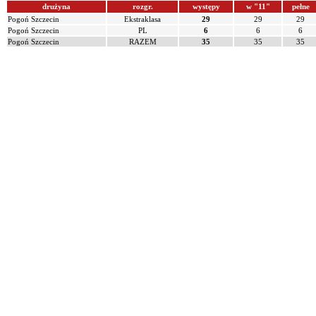
drużyna
rozgr.
występy
w "11"
pełne
Pogoń Szczecin
Ekstraklasa
29
29
29
Pogoń Szczecin
PL
6
6
6
Pogoń Szczecin
RAZEM
35
35
35