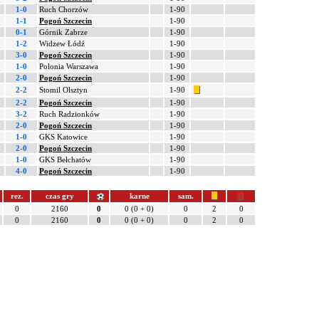
1-0
Ruch Chorzów
1-90
1-1
Pogoń Szczecin
1-90
0-1
Górnik Zabrze
1-90
1-2
Widzew Łódź
1-90
3-0
Pogoń Szczecin
1-90
1-0
Polonia Warszawa
1-90
2-0
Pogoń Szczecin
1-90
2-2
Stomil Olsztyn
1-90
2-2
Pogoń Szczecin
1-90
3-2
Ruch Radzionków
1-90
2-0
Pogoń Szczecin
1-90
1-0
GKS Katowice
1-90
2-0
Pogoń Szczecin
1-90
1-0
GKS Bełchatów
1-90
4-0
Pogoń Szczecin
1-90
rez.
czas gry
karne
sam.
0
2160
0
0 (0 + 0)
0
2
0
0
2160
0
0 (0 + 0)
0
2
0