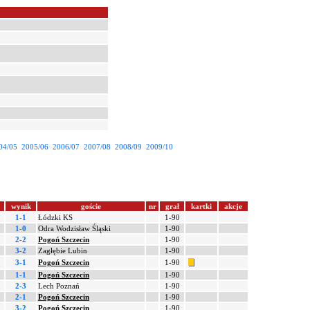
04/05
2005/06
2006/07
2007/08
2008/09
2009/10
wynik
goście
nr
grał
kartki
akcje
1-1
Łódzki KS
1-90
1-0
Odra Wodzisław Śląski
1-90
2-2
Pogoń Szczecin
1-90
3-2
Zagłębie Lubin
1-90
3-1
Pogoń Szczecin
1-90
1-1
Pogoń Szczecin
1-90
2-3
Lech Poznań
1-90
2-1
Pogoń Szczecin
1-90
3-2
Pogoń Szczecin
1-90