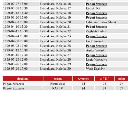
1999-02-27 16:00
Ekstraklasa, Kolejka 16
Pogoń Szczecin
1999-03-06 16:30
Ekstraklasa, Kolejka 17
Łódzki KS
1999-03-13 14:30
Ekstraklasa, Kolejka 18
Pogoń Szczecin
1999-03-20 15:00
Ekstraklasa, Kolejka 19
Pogoń Szczecin
1999-04-03 16:00
Ekstraklasa, Kolejka 20
Odra Wodzisław Śląski
1999-04-10 15:30
Ekstraklasa, Kolejka 21
Pogoń Szczecin
1999-04-17 16:30
Ekstraklasa, Kolejka 22
Zagłębie Lubin
1999-04-24 16:00
Ekstraklasa, Kolejka 23
Pogoń Szczecin
1999-04-30 20:00
Ekstraklasa, Kolejka 24
Lech Poznań
1999-05-08 17:00
Ekstraklasa, Kolejka 25
Pogoń Szczecin
1999-05-12 16:30
Ekstraklasa, Kolejka 26
Amica Wronki
1999-05-16 17:30
Ekstraklasa, Kolejka 27
Pogoń Szczecin
1999-05-23 12:00
Ekstraklasa, Kolejka 28
Legia Warszawa
1999-05-26 17:00
Ekstraklasa, Kolejka 29
Pogoń Szczecin
1999-05-29 17:00
Ekstraklasa, Kolejka 30
Wisła Kraków
drużyna
rozgr.
występy
w "11"
pełne
Pogoń Szczecin
Ekstraklasa
24
24
24
Pogoń Szczecin
RAZEM
24
24
24