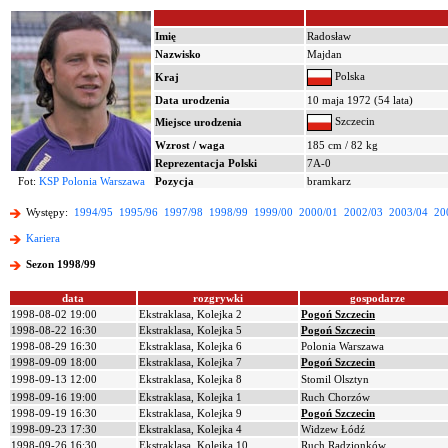
Imię
Radosław
Nazwisko
Majdan
Polska
Kraj
Data urodzenia
10 maja 1972 (54 lata)
Szczecin
Miejsce urodzenia
Wzrost / waga
185 cm / 82 kg
Reprezentacja Polski
7A-0
Fot:
KSP Polonia Warszawa
Pozycja
bramkarz
Występy:
1994/95
1995/96
1997/98
1998/99
1999/00
2000/01
2002/03
2003/04
20
Kariera
Sezon 1998/99
data
rozgrywki
gospodarze
1998-08-02 19:00
Ekstraklasa, Kolejka 2
Pogoń Szczecin
1998-08-22 16:30
Ekstraklasa, Kolejka 5
Pogoń Szczecin
1998-08-29 16:30
Ekstraklasa, Kolejka 6
Polonia Warszawa
1998-09-09 18:00
Ekstraklasa, Kolejka 7
Pogoń Szczecin
1998-09-13 12:00
Ekstraklasa, Kolejka 8
Stomil Olsztyn
1998-09-16 19:00
Ekstraklasa, Kolejka 1
Ruch Chorzów
1998-09-19 16:30
Ekstraklasa, Kolejka 9
Pogoń Szczecin
1998-09-23 17:30
Ekstraklasa, Kolejka 4
Widzew Łódź
1998-09-26 16:30
Ekstraklasa, Kolejka 10
Ruch Radzionków