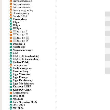
Przygotowania E
Przygotowania I
Przygotowania II
Polacy za granicą
Obcokrajowcy
Baraże 2026
Ekstraklasa
I liga
II liga
III liga
III liga, gr. I
III liga, gr. II
III liga, gr. III
III liga, gr. IV
Dziś grają
Niższe ligi
Najnowsze rozgr.
CLJ
CLJ U-17 (zachodnia)
CLJ U-17 (wschodnia)
Puchar Polski
Superpuchar
Puch. okręgowe
Europuchary
Liga Mistrzów
Liga Europy
Liga Konferencji
Liga Młodzieżowa
Krajowy UEFA
Klubowy UEFA
Reprezentacja
eMŚ 2026
MŚ 2026
Liga Narodów 26/27
eME 2024
ME 2024