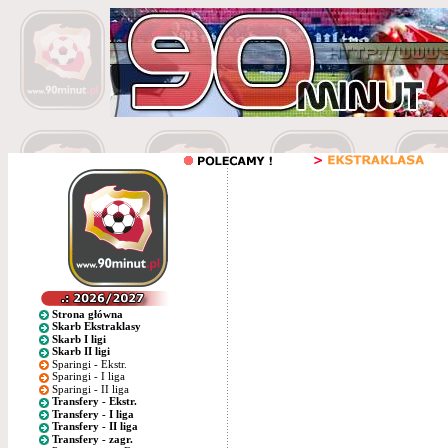
Strona główna
Skarb Ekstraklasy
Skarb I ligi
Skarb II ligi
Sparingi - Ekstr.
Sparingi - I liga
Sparingi - II liga
Transfery - Ekstr.
Transfery - I liga
Transfery - II liga
Transfery - zagr.