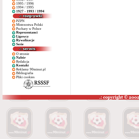
1995 / 1996
1994 / 1995
1927 - 1993 / 1994
PZPN
Mistrzostwa Polski
Puchary w Polsce
Reprezentanci
Ligowcy
Rywalizacje
Serie
O stronie
Nabór
Redakcja
Kontakt
Reklamy 90minut.pl
Bibliografia
Pliki cookies