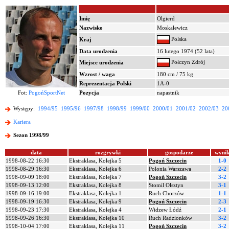
Imię
Olgierd
Nazwisko
Moskalewicz
Polska
Kraj
Data urodzenia
16 lutego 1974 (52 lata)
Połczyn Zdrój
Miejsce urodzenia
Wzrost / waga
180 cm / 75 kg
Reprezentacja Polski
1A-0
Fot:
PogońSportNet
Pozycja
napastnik
Występy:
1994/95
1995/96
1997/98
1998/99
1999/00
2000/01
2001/02
2002/03
20
Kariera
Sezon 1998/99
data
rozgrywki
gospodarze
wyni
1998-08-22 16:30
Ekstraklasa, Kolejka 5
Pogoń Szczecin
1-0
1998-08-29 16:30
Ekstraklasa, Kolejka 6
Polonia Warszawa
2-2
1998-09-09 18:00
Ekstraklasa, Kolejka 7
Pogoń Szczecin
3-2
1998-09-13 12:00
Ekstraklasa, Kolejka 8
Stomil Olsztyn
3-1
1998-09-16 19:00
Ekstraklasa, Kolejka 1
Ruch Chorzów
1-1
1998-09-19 16:30
Ekstraklasa, Kolejka 9
Pogoń Szczecin
2-3
1998-09-23 17:30
Ekstraklasa, Kolejka 4
Widzew Łódź
2-1
1998-09-26 16:30
Ekstraklasa, Kolejka 10
Ruch Radzionków
3-2
1998-10-04 17:00
Ekstraklasa, Kolejka 11
Pogoń Szczecin
3-2