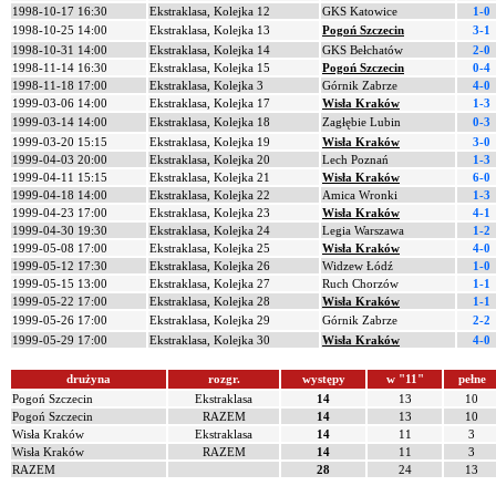
1998-10-17 16:30
Ekstraklasa, Kolejka 12
GKS Katowice
1-0
1998-10-25 14:00
Ekstraklasa, Kolejka 13
Pogoń Szczecin
3-1
1998-10-31 14:00
Ekstraklasa, Kolejka 14
GKS Bełchatów
2-0
1998-11-14 16:30
Ekstraklasa, Kolejka 15
Pogoń Szczecin
0-4
1998-11-18 17:00
Ekstraklasa, Kolejka 3
Górnik Zabrze
4-0
1999-03-06 14:00
Ekstraklasa, Kolejka 17
Wisła Kraków
1-3
1999-03-14 14:00
Ekstraklasa, Kolejka 18
Zagłębie Lubin
0-3
1999-03-20 15:15
Ekstraklasa, Kolejka 19
Wisła Kraków
3-0
1999-04-03 20:00
Ekstraklasa, Kolejka 20
Lech Poznań
1-3
1999-04-11 15:15
Ekstraklasa, Kolejka 21
Wisła Kraków
6-0
1999-04-18 14:00
Ekstraklasa, Kolejka 22
Amica Wronki
1-3
1999-04-23 17:00
Ekstraklasa, Kolejka 23
Wisła Kraków
4-1
1999-04-30 19:30
Ekstraklasa, Kolejka 24
Legia Warszawa
1-2
1999-05-08 17:00
Ekstraklasa, Kolejka 25
Wisła Kraków
4-0
1999-05-12 17:30
Ekstraklasa, Kolejka 26
Widzew Łódź
1-0
1999-05-15 13:00
Ekstraklasa, Kolejka 27
Ruch Chorzów
1-1
1999-05-22 17:00
Ekstraklasa, Kolejka 28
Wisła Kraków
1-1
1999-05-26 17:00
Ekstraklasa, Kolejka 29
Górnik Zabrze
2-2
1999-05-29 17:00
Ekstraklasa, Kolejka 30
Wisła Kraków
4-0
drużyna
rozgr.
występy
w "11"
pełne
Pogoń Szczecin
Ekstraklasa
14
13
10
Pogoń Szczecin
RAZEM
14
13
10
Wisła Kraków
Ekstraklasa
14
11
3
Wisła Kraków
RAZEM
14
11
3
RAZEM
28
24
13