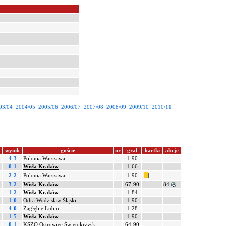
03/04
2004/05
2005/06
2006/07
2007/08
2008/09
2009/10
2010/11
wynik
goście
nr
grał
kartki
akcje
4-3
Polonia Warszawa
1-90
0-1
Wisła Kraków
1-66
2-2
Polonia Warszawa
1-90
3-2
Wisła Kraków
67-90
84
1-2
Wisła Kraków
1-84
1-0
Odra Wodzisław Śląski
1-90
4-0
Zagłębie Lubin
1-28
1-5
Wisła Kraków
1-90
0-1
KSZO Ostrowiec Świętokrzyski
64-90