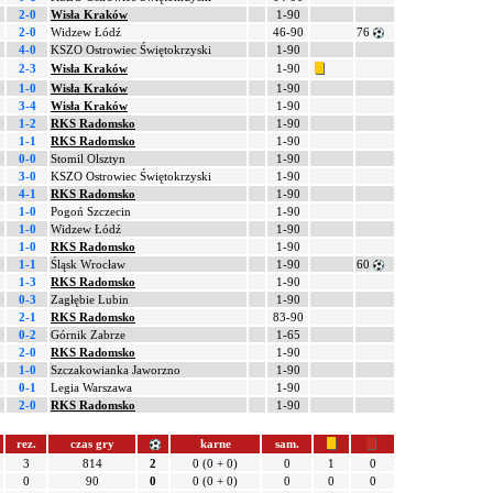
2-0
Wisła Kraków
1-90
2-0
Widzew Łódź
46-90
76
4-0
KSZO Ostrowiec Świętokrzyski
1-90
2-3
Wisła Kraków
1-90
1-0
Wisła Kraków
1-90
3-4
Wisła Kraków
1-90
1-2
RKS Radomsko
1-90
1-1
RKS Radomsko
1-90
0-0
Stomil Olsztyn
1-90
3-0
KSZO Ostrowiec Świętokrzyski
1-90
4-1
RKS Radomsko
1-90
1-0
Pogoń Szczecin
1-90
1-0
Widzew Łódź
1-90
1-0
RKS Radomsko
1-90
1-1
Śląsk Wrocław
1-90
60
1-3
RKS Radomsko
1-90
0-3
Zagłębie Lubin
1-90
2-1
RKS Radomsko
83-90
0-2
Górnik Zabrze
1-65
2-0
RKS Radomsko
1-90
1-0
Szczakowianka Jaworzno
1-90
0-1
Legia Warszawa
1-90
2-0
RKS Radomsko
1-90
rez.
czas gry
karne
sam.
3
814
2
0 (0 + 0)
0
1
0
0
90
0
0 (0 + 0)
0
0
0