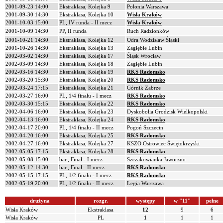
2001-09-23 14:00
Ekstraklasa, Kolejka 9
Polonia Warszawa
2001-09-30 14:30
Ekstraklasa, Kolejka 10
Wisła Kraków
2001-10-03 15:00
PL, IV runda - II mecz
Wisła Kraków
2001-10-09 14:30
PP, II runda
Ruch Radzionków
2001-10-21 14:30
Ekstraklasa, Kolejka 12
Odra Wodzisław Śląski
2001-10-26 14:30
Ekstraklasa, Kolejka 13
Zagłębie Lubin
2002-03-02 14:30
Ekstraklasa, Kolejka 17
Śląsk Wrocław
2002-03-09 14:30
Ekstraklasa, Kolejka 18
Zagłębie Lubin
2002-03-16 14:30
Ekstraklasa, Kolejka 19
RKS Radomsko
2002-03-20 15:30
Ekstraklasa, Kolejka 20
RKS Radomsko
2002-03-24 17:15
Ekstraklasa, Kolejka 21
Górnik Zabrze
2002-03-27 16:00
PL, 1/4 finału - I mecz
RKS Radomsko
2002-03-30 15:15
Ekstraklasa, Kolejka 22
RKS Radomsko
2002-04-06 16:00
Ekstraklasa, Kolejka 23
Dyskobolia Grodzisk Wielkopolski
2002-04-13 16:00
Ekstraklasa, Kolejka 24
RKS Radomsko
2002-04-17 20:00
PL, 1/4 finału - II mecz
Pogoń Szczecin
2002-04-20 16:00
Ekstraklasa, Kolejka 25
RKS Radomsko
2002-04-27 16:00
Ekstraklasa, Kolejka 27
KSZO Ostrowiec Świętokrzyski
2002-05-05 17:15
Ekstraklasa, Kolejka 28
RKS Radomsko
2002-05-08 15:00
bar., Finał - I mecz
Szczakowianka Jaworzno
2002-05-12 14:30
bar., Finał - II mecz
RKS Radomsko
2002-05-15 17:15
PL, 1/2 finału - I mecz
RKS Radomsko
2002-05-19 20:00
PL, 1/2 finału - II mecz
Legia Warszawa
drużyna
rozgr.
występy
w "11"
pełne
Wisła Kraków
Ekstraklasa
12
9
6
Wisła Kraków
PL
1
1
1