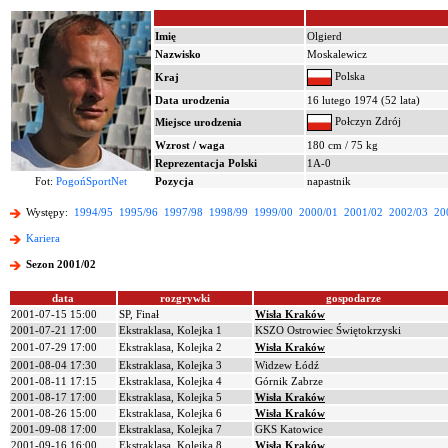
Imię
Olgierd
Nazwisko
Moskalewicz
Polska
Kraj
Data urodzenia
16 lutego 1974 (52 lata)
Połczyn Zdrój
Miejsce urodzenia
Wzrost / waga
180 cm / 75 kg
Reprezentacja Polski
1A-0
Fot:
PogońSportNet
Pozycja
napastnik
Występy:
1994/95
1995/96
1997/98
1998/99
1999/00
2000/01
2001/02
2002/03
20
Kariera
Sezon 2001/02
data
rozgrywki
gospodarze
2001-07-15 15:00
SP, Finał
Wisła Kraków
2001-07-21 17:00
Ekstraklasa, Kolejka 1
KSZO Ostrowiec Świętokrzyski
2001-07-29 17:00
Ekstraklasa, Kolejka 2
Wisła Kraków
2001-08-04 17:30
Ekstraklasa, Kolejka 3
Widzew Łódź
2001-08-11 17:15
Ekstraklasa, Kolejka 4
Górnik Zabrze
2001-08-17 17:00
Ekstraklasa, Kolejka 5
Wisła Kraków
2001-08-26 15:00
Ekstraklasa, Kolejka 6
Wisła Kraków
2001-09-08 17:00
Ekstraklasa, Kolejka 7
GKS Katowice
2001-09-16 16:00
Ekstraklasa, Kolejka 8
Wisła Kraków