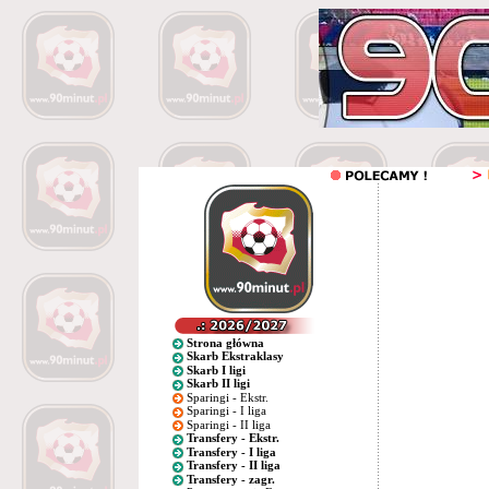
Strona główna
Skarb Ekstraklasy
Skarb I ligi
Skarb II ligi
Sparingi - Ekstr.
Sparingi - I liga
Sparingi - II liga
Transfery - Ekstr.
Transfery - I liga
Transfery - II liga
Transfery - zagr.