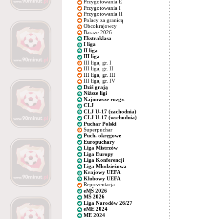
Przygotowania E
Przygotowania I
Przygotowania II
Polacy za granicą
Obcokrajowcy
Baraże 2026
Ekstraklasa
I liga
II liga
III liga
III liga, gr. I
III liga, gr. II
III liga, gr. III
III liga, gr. IV
Dziś grają
Niższe ligi
Najnowsze rozgr.
CLJ
CLJ U-17 (zachodnia)
CLJ U-17 (wschodnia)
Puchar Polski
Superpuchar
Puch. okręgowe
Europuchary
Liga Mistrzów
Liga Europy
Liga Konferencji
Liga Młodzieżowa
Krajowy UEFA
Klubowy UEFA
Reprezentacja
eMŚ 2026
MŚ 2026
Liga Narodów 26/27
eME 2024
ME 2024