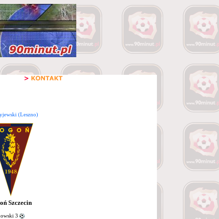
yjewski (Leszno)
oń Szczecin
owski 3