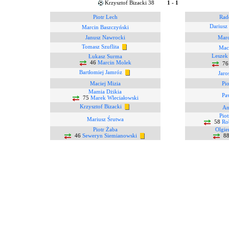
Krzysztof Bizacki 38
1 - 1
Piotr Lech
Rad
Dariusz
Marcin Baszczyński
Janusz Nawrocki
Marc
Tomasz Szuflita
Maci
Leszek
Łukasz Surma
46
Marcin Molek
7
Bartłomiej Jamróz
Jaro
Maciej Mizia
Pi
Mamia Dżikia
Pa
75
Marek Wleciałowski
Krzysztof Bizacki
An
Pio
Mariusz Śrutwa
58
Ro
Piotr Żaba
Olgie
46
Seweryn Siemianowski
8