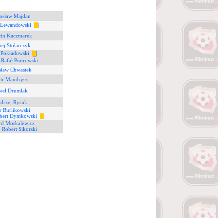
osław Majdan
 Lewandowski
in Kaczmarek
ej Stolarczyk
 Pokładowski
6
Rafał Piotrowski
sław Chwastek
otr Mandrysz
weł Drumlak
drzej Rycak
tr Burlikowski
bert Dymkowski
rd Moskalewicz
8
Robert Sikorski