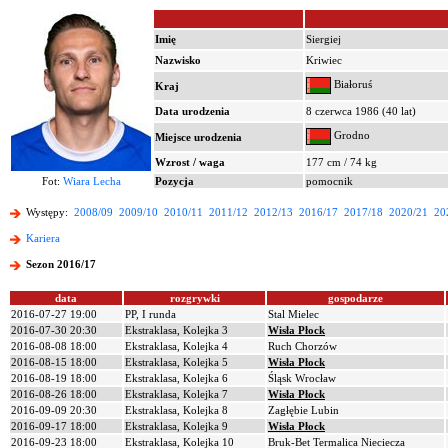
Imię
Siergiej
Nazwisko
Kriwiec
Białoruś
Kraj
Data urodzenia
8 czerwca 1986 (40 lat)
Grodno
Miejsce urodzenia
Wzrost / waga
177 cm / 74 kg
Fot:
Wiara Lecha
Pozycja
pomocnik
Występy:
2008/09
2009/10
2010/11
2011/12
2012/13
2016/17
2017/18
2020/21
20
Kariera
Sezon 2016/17
data
rozgrywki
gospodarze
2016-07-27 19:00
PP, I runda
Stal Mielec
2016-07-30 20:30
Ekstraklasa, Kolejka 3
Wisła Płock
2016-08-08 18:00
Ekstraklasa, Kolejka 4
Ruch Chorzów
2016-08-15 18:00
Ekstraklasa, Kolejka 5
Wisła Płock
2016-08-19 18:00
Ekstraklasa, Kolejka 6
Śląsk Wrocław
2016-08-26 18:00
Ekstraklasa, Kolejka 7
Wisła Płock
2016-09-09 20:30
Ekstraklasa, Kolejka 8
Zagłębie Lubin
2016-09-17 18:00
Ekstraklasa, Kolejka 9
Wisła Płock
2016-09-23 18:00
Ekstraklasa, Kolejka 10
Bruk-Bet Termalica Nieciecza