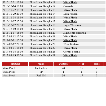
2016-10-01 18:00
Ekstraklasa, Kolejka 11
Wisła Płock
2016-10-14 18:00
Ekstraklasa, Kolejka 12
Cracovia
2016-10-22 15:30
Ekstraklasa, Kolejka 13
Wisła Płock
2016-10-29 20:30
Ekstraklasa, Kolejka 14
Lech Poznań
2016-11-04 18:00
Ekstraklasa, Kolejka 15
Wisła Płock
2016-11-27 15:30
Ekstraklasa, Kolejka 17
Wisła Płock
2016-12-02 20:30
Ekstraklasa, Kolejka 18
Legia Warszawa
2016-12-10 18:00
Ekstraklasa, Kolejka 19
Wisła Płock
2016-12-17 18:00
Ekstraklasa, Kolejka 20
Jagiellonia Białystok
2017-02-12 15:30
Ekstraklasa, Kolejka 21
Wisła Płock
2017-03-11 15:30
Ekstraklasa, Kolejka 25
Wisła Płock
2017-03-17 20:30
Ekstraklasa, Kolejka 26
Wisła Kraków
2017-04-01 18:00
Ekstraklasa, Kolejka 27
Wisła Płock
2017-04-08 15:30
Ekstraklasa, Kolejka 28
Górnik Łęczna
2017-04-15 20:30
Ekstraklasa, Kolejka 29
Wisła Płock
drużyna
rozgr.
występy
w "11"
pełne
Wisła Płock
Ekstraklasa
23
16
2
Wisła Płock
PP
1
1
1
Wisła Płock
RAZEM
24
17
3