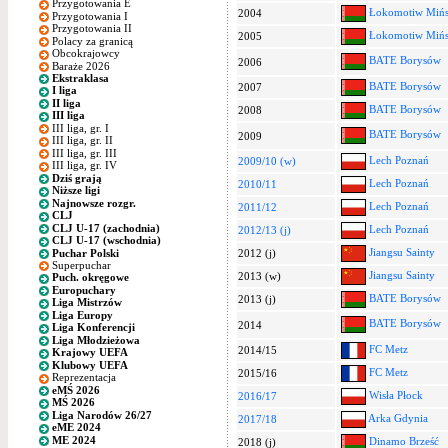
Przygotowania E
Łokomotiw Miń
2004
Przygotowania I
Przygotowania II
Łokomotiw Miń
2005
Polacy za granicą
Obcokrajowcy
BATE Borysów
2006
Baraże 2026
Ekstraklasa
BATE Borysów
2007
I liga
II liga
BATE Borysów
2008
III liga
III liga, gr. I
BATE Borysów
2009
III liga, gr. II
III liga, gr. III
Lech Poznań
2009/10 (w)
III liga, gr. IV
Dziś grają
Lech Poznań
2010/11
Niższe ligi
Najnowsze rozgr.
Lech Poznań
2011/12
CLJ
CLJ U-17 (zachodnia)
Lech Poznań
2012/13 (j)
CLJ U-17 (wschodnia)
Jiangsu Sainty
Puchar Polski
2012 (j)
Superpuchar
Jiangsu Sainty
2013 (w)
Puch. okręgowe
Europuchary
BATE Borysów
2013 (j)
Liga Mistrzów
Liga Europy
BATE Borysów
2014
Liga Konferencji
Liga Młodzieżowa
FC Metz
2014/15
Krajowy UEFA
Klubowy UEFA
FC Metz
2015/16
Reprezentacja
eMŚ 2026
Wisła Płock
2016/17
MŚ 2026
Liga Narodów 26/27
Arka Gdynia
2017/18
eME 2024
ME 2024
Dinamo Brześć
2018 (j)