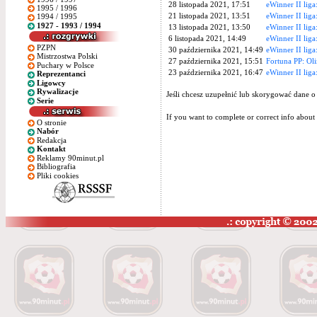
28 listopada 2021, 17:51
eWinner II liga
1995 / 1996
21 listopada 2021, 13:51
eWinner II liga
1994 / 1995
1927 - 1993 / 1994
13 listopada 2021, 13:50
eWinner II liga
6 listopada 2021, 14:49
eWinner II liga
PZPN
30 października 2021, 14:49
eWinner II liga
Mistrzostwa Polski
27 października 2021, 15:51
Fortuna PP: Ol
Puchary w Polsce
23 października 2021, 16:47
eWinner II lig
Reprezentanci
Ligowcy
Rywalizacje
Jeśli chcesz uzupełnić lub skorygować dane o
Serie
If you want to complete or correct info about 
O stronie
Nabór
Redakcja
Kontakt
Reklamy 90minut.pl
Bibliografia
Pliki cookies