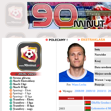
Imię
Nazwisko
Kraj
Data urodzen
Miejsce urod
Strona główna
Wzrost / wag
Skarb Ekstraklasy
Skarb I ligi
Fot:
Wiara Lecha
Pozycja
Skarb II ligi
Sparingi - Ekstr.
Występy:
2008/09
2009/10
2010/11
20
Sparingi - I liga
Sparingi - II liga
sezon
Transfery - Ekstr.
Transfery - I liga
DJuSSz Grodno 
Transfery - II liga
Łokomotiw-d M
2003
Transfery - zagr.