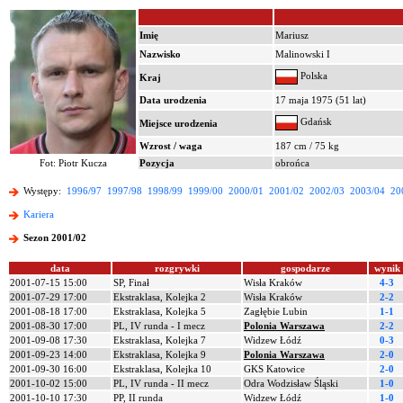
Imię
Mariusz
Nazwisko
Malinowski I
Polska
Kraj
Data urodzenia
17 maja 1975 (51 lat)
Gdańsk
Miejsce urodzenia
Wzrost / waga
187 cm / 75 kg
Fot: Piotr Kucza
Pozycja
obrońca
Występy:
1996/97
1997/98
1998/99
1999/00
2000/01
2001/02
2002/03
2003/04
20
Kariera
Sezon 2001/02
data
rozgrywki
gospodarze
wynik
2001-07-15 15:00
SP, Finał
Wisła Kraków
4-3
2001-07-29 17:00
Ekstraklasa, Kolejka 2
Wisła Kraków
2-2
2001-08-18 17:00
Ekstraklasa, Kolejka 5
Zagłębie Lubin
1-1
2001-08-30 17:00
PL, IV runda - I mecz
Polonia Warszawa
2-2
2001-09-08 17:30
Ekstraklasa, Kolejka 7
Widzew Łódź
0-3
2001-09-23 14:00
Ekstraklasa, Kolejka 9
Polonia Warszawa
2-0
2001-09-30 16:00
Ekstraklasa, Kolejka 10
GKS Katowice
2-0
2001-10-02 15:00
PL, IV runda - II mecz
Odra Wodzisław Śląski
1-0
2001-10-10 17:30
PP, II runda
Widzew Łódź
1-0