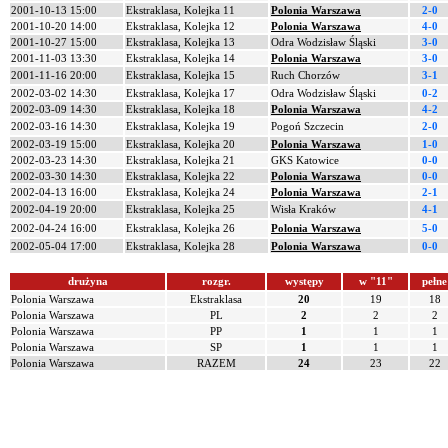
2001-10-13 15:00
Ekstraklasa, Kolejka 11
Polonia Warszawa
2-0
2001-10-20 14:00
Ekstraklasa, Kolejka 12
Polonia Warszawa
4-0
2001-10-27 15:00
Ekstraklasa, Kolejka 13
Odra Wodzisław Śląski
3-0
2001-11-03 13:30
Ekstraklasa, Kolejka 14
Polonia Warszawa
3-0
2001-11-16 20:00
Ekstraklasa, Kolejka 15
Ruch Chorzów
3-1
2002-03-02 14:30
Ekstraklasa, Kolejka 17
Odra Wodzisław Śląski
0-2
2002-03-09 14:30
Ekstraklasa, Kolejka 18
Polonia Warszawa
4-2
2002-03-16 14:30
Ekstraklasa, Kolejka 19
Pogoń Szczecin
2-0
2002-03-19 15:00
Ekstraklasa, Kolejka 20
Polonia Warszawa
1-0
2002-03-23 14:30
Ekstraklasa, Kolejka 21
GKS Katowice
0-0
2002-03-30 14:30
Ekstraklasa, Kolejka 22
Polonia Warszawa
0-0
2002-04-13 16:00
Ekstraklasa, Kolejka 24
Polonia Warszawa
2-1
2002-04-19 20:00
Ekstraklasa, Kolejka 25
Wisła Kraków
4-1
2002-04-24 16:00
Ekstraklasa, Kolejka 26
Polonia Warszawa
5-0
2002-05-04 17:00
Ekstraklasa, Kolejka 28
Polonia Warszawa
0-0
drużyna
rozgr.
występy
w "11"
pełne
Polonia Warszawa
Ekstraklasa
20
19
18
Polonia Warszawa
PL
2
2
2
Polonia Warszawa
PP
1
1
1
Polonia Warszawa
SP
1
1
1
Polonia Warszawa
RAZEM
24
23
22