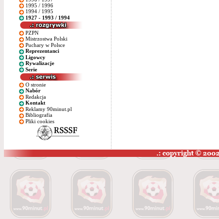
1995 / 1996
1994 / 1995
1927 - 1993 / 1994
PZPN
Mistrzostwa Polski
Puchary w Polsce
Reprezentanci
Ligowcy
Rywalizacje
Serie
O stronie
Nabór
Redakcja
Kontakt
Reklamy 90minut.pl
Bibliografia
Pliki cookies