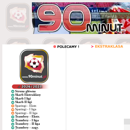
Strona główna
Skarb Ekstraklasy
Skarb I ligi
Skarb II ligi
Sparingi - Ekstr.
Sparingi - I liga
Sparingi - II liga
Transfery - Ekstr.
Transfery - I liga
Transfery - II liga
Transfery - zagr.