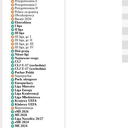
Przygotowania E
Przygotowania I
Przygotowania II
Polacy za granicą
Obcokrajowcy
Baraże 2026
Ekstraklasa
I liga
II liga
III liga
III liga, gr. I
III liga, gr. II
III liga, gr. III
III liga, gr. IV
Dziś grają
Niższe ligi
Najnowsze rozgr.
CLJ
CLJ U-17 (zachodnia)
CLJ U-17 (wschodnia)
Puchar Polski
Superpuchar
Puch. okręgowe
Europuchary
Liga Mistrzów
Liga Europy
Liga Konferencji
Liga Młodzieżowa
Krajowy UEFA
Klubowy UEFA
Reprezentacja
eMŚ 2026
MŚ 2026
Liga Narodów 26/27
eME 2024
ME 2024