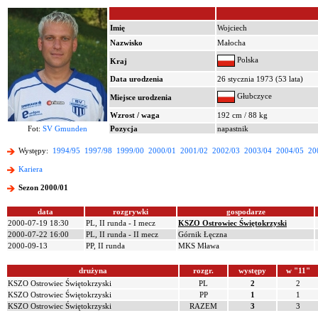
Imię
Wojciech
Nazwisko
Małocha
Polska
Kraj
Data urodzenia
26 stycznia 1973 (53 lata)
Głubczyce
Miejsce urodzenia
Wzrost / waga
192 cm / 88 kg
Fot:
SV Gmunden
Pozycja
napastnik
Występy:
1994/95
1997/98
1999/00
2000/01
2001/02
2002/03
2003/04
2004/05
20
Kariera
Sezon 2000/01
data
rozgrywki
gospodarze
2000-07-19 18:30
PL, II runda - I mecz
KSZO Ostrowiec Świętokrzyski
2000-07-22 16:00
PL, II runda - II mecz
Górnik Łęczna
2000-09-13
PP, II runda
MKS Mława
drużyna
rozgr.
występy
w "11"
KSZO Ostrowiec Świętokrzyski
PL
2
2
KSZO Ostrowiec Świętokrzyski
PP
1
1
KSZO Ostrowiec Świętokrzyski
RAZEM
3
3