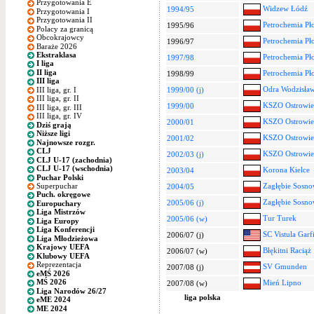
Przygotowania E
Widzew Łódź
1994/95
Przygotowania I
Przygotowania II
Petrochemia Pł
1995/96
Polacy za granicą
Obcokrajowcy
Petrochemia Pł
1996/97
Baraże 2026
Ekstraklasa
Petrochemia Pł
1997/98
I liga
II liga
Petrochemia Pł
1998/99
III liga
Odra Wodzisław
III liga, gr. I
1999/00 (j)
III liga, gr. II
KSZO Ostrowiec
1999/00
III liga, gr. III
III liga, gr. IV
KSZO Ostrowiec
2000/01
Dziś grają
Niższe ligi
KSZO Ostrowiec
2001/02
Najnowsze rozgr.
CLJ
KSZO Ostrowiec
2002/03 (j)
CLJ U-17 (zachodnia)
CLJ U-17 (wschodnia)
Korona Kielce
2003/04
Puchar Polski
Superpuchar
Zagłębie Sosno
2004/05
Puch. okręgowe
Zagłębie Sosno
2005/06 (j)
Europuchary
Liga Mistrzów
Tur Turek
2005/06 (w)
Liga Europy
Liga Konferencji
SC Vistula Garf
2006/07 (j)
Liga Młodzieżowa
Krajowy UEFA
Błękitni Raciąż
2006/07 (w)
Klubowy UEFA
Reprezentacja
SV Gmunden
2007/08 (j)
eMŚ 2026
MŚ 2026
Mień Lipno
2007/08 (w)
Liga Narodów 26/27
liga polska
eME 2024
ME 2024