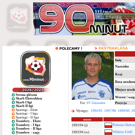
Imię
Nazwisko
Kraj
Data urodzen
Miejsce urod
Strona główna
Wzrost / wag
Skarb Ekstraklasy
Skarb I ligi
Fot:
SV Gmunden
Pozycja
Skarb II ligi
Sparingi - Ekstr.
Występy:
1994/95
1997/98
1999/00
20
Sparingi - I liga
Sparingi - II liga
sezon
Transfery - Ekstr.
Transfery - I liga
Polonia Głubcz
1993/94 (j)
Transfery - II liga
Widzew Łódź
1993/94 (w)
Transfery - zagr.