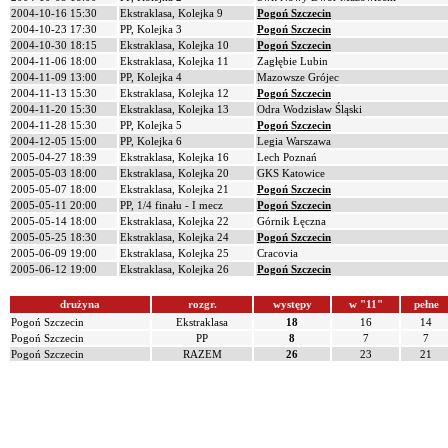
2004-10-16 15:30
Ekstraklasa, Kolejka 9
Pogoń Szczecin
2004-10-23 17:30
PP, Kolejka 3
Pogoń Szczecin
2004-10-30 18:15
Ekstraklasa, Kolejka 10
Pogoń Szczecin
2004-11-06 18:00
Ekstraklasa, Kolejka 11
Zagłębie Lubin
2004-11-09 13:00
PP, Kolejka 4
Mazowsze Grójec
2004-11-13 15:30
Ekstraklasa, Kolejka 12
Pogoń Szczecin
2004-11-20 15:30
Ekstraklasa, Kolejka 13
Odra Wodzisław Śląski
2004-11-28 15:30
PP, Kolejka 5
Pogoń Szczecin
2004-12-05 15:00
PP, Kolejka 6
Legia Warszawa
2005-04-27 18:39
Ekstraklasa, Kolejka 16
Lech Poznań
2005-05-03 18:00
Ekstraklasa, Kolejka 20
GKS Katowice
2005-05-07 18:00
Ekstraklasa, Kolejka 21
Pogoń Szczecin
2005-05-11 20:00
PP, 1/4 finału - I mecz
Pogoń Szczecin
2005-05-14 18:00
Ekstraklasa, Kolejka 22
Górnik Łęczna
2005-05-25 18:30
Ekstraklasa, Kolejka 24
Pogoń Szczecin
2005-06-09 19:00
Ekstraklasa, Kolejka 25
Cracovia
2005-06-12 19:00
Ekstraklasa, Kolejka 26
Pogoń Szczecin
drużyna
rozgr.
występy
w "11"
pełne
Pogoń Szczecin
Ekstraklasa
18
16
14
Pogoń Szczecin
PP
8
7
7
Pogoń Szczecin
RAZEM
26
23
21