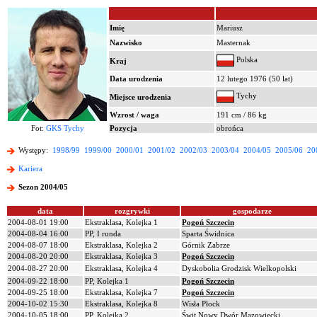
Imię
Mariusz
Nazwisko
Masternak
Polska
Kraj
Data urodzenia
12 lutego 1976 (50 lat)
Tychy
Miejsce urodzenia
Wzrost / waga
191 cm / 86 kg
Fot:
GKS Tychy
Pozycja
obrońca
Występy:
1998/99
1999/00
2000/01
2001/02
2002/03
2003/04
2004/05
2005/06
20
Kariera
Sezon 2004/05
data
rozgrywki
gospodarze
2004-08-01 19:00
Ekstraklasa, Kolejka 1
Pogoń Szczecin
2004-08-04 16:00
PP, I runda
Sparta Świdnica
2004-08-07 18:00
Ekstraklasa, Kolejka 2
Górnik Zabrze
2004-08-20 20:00
Ekstraklasa, Kolejka 3
Pogoń Szczecin
2004-08-27 20:00
Ekstraklasa, Kolejka 4
Dyskobolia Grodzisk Wielkopolski
2004-09-22 18:00
PP, Kolejka 1
Pogoń Szczecin
2004-09-25 18:00
Ekstraklasa, Kolejka 7
Pogoń Szczecin
2004-10-02 15:30
Ekstraklasa, Kolejka 8
Wisła Płock
2004-10-05 18:00
PP, Kolejka 2
Świt Nowy Dwór Mazowiecki