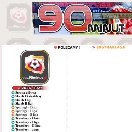
Strona główna
Skarb Ekstraklasy
Skarb I ligi
Skarb II ligi
Sparingi - Ekstr.
Sparingi - I liga
Sparingi - II liga
Transfery - Ekstr.
Transfery - I liga
Transfery - II liga
Transfery - zagr.