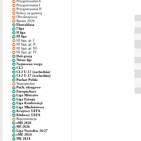
Przygotowania E
Przygotowania I
Przygotowania II
Polacy za granicą
Obcokrajowcy
Baraże 2026
Ekstraklasa
I liga
II liga
III liga
III liga, gr. I
III liga, gr. II
III liga, gr. III
III liga, gr. IV
Dziś grają
Niższe ligi
Najnowsze rozgr.
CLJ
CLJ U-17 (zachodnia)
CLJ U-17 (wschodnia)
Puchar Polski
Superpuchar
Puch. okręgowe
Europuchary
Liga Mistrzów
Liga Europy
Liga Konferencji
Liga Młodzieżowa
Krajowy UEFA
Klubowy UEFA
Reprezentacja
eMŚ 2026
MŚ 2026
Liga Narodów 26/27
eME 2024
ME 2024