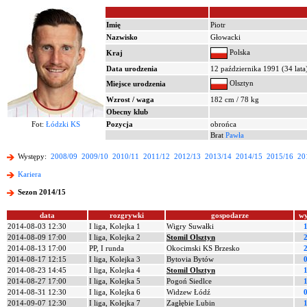
Imię
Piotr
Nazwisko
Głowacki
Polska
Kraj
Data urodzenia
12 października 1991 (34 lata
Olsztyn
Miejsce urodzenia
Wzrost / waga
182 cm / 78 kg
Obecny klub
Fot:
Łódzki KS
Pozycja
obrońca
Brat
Pawła
Występy:
2008/09
2009/10
2010/11
2011/12
2012/13
2013/14
2014/15
2015/16
20
Kariera
Sezon 2014/15
data
rozgrywki
gospodarze
wy
2014-08-03 12:30
I liga, Kolejka 1
Wigry Suwałki
1
2014-08-09 17:00
I liga, Kolejka 2
Stomil Olsztyn
2
2014-08-13 17:00
PP, I runda
Okocimski KS Brzesko
2
2014-08-17 12:15
I liga, Kolejka 3
Bytovia Bytów
0
2014-08-23 14:45
I liga, Kolejka 4
Stomil Olsztyn
1
2014-08-27 17:00
I liga, Kolejka 5
Pogoń Siedlce
1
2014-08-31 12:30
I liga, Kolejka 6
Widzew Łódź
0
2014-09-07 12:30
I liga, Kolejka 7
Zagłębie Lubin
1