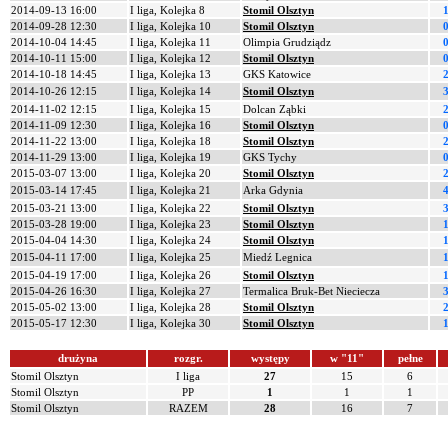
2014-09-13 16:00
I liga, Kolejka 8
Stomil Olsztyn
1
2014-09-28 12:30
I liga, Kolejka 10
Stomil Olsztyn
0
2014-10-04 14:45
I liga, Kolejka 11
Olimpia Grudziądz
0
2014-10-11 15:00
I liga, Kolejka 12
Stomil Olsztyn
0
2014-10-18 14:45
I liga, Kolejka 13
GKS Katowice
2
2014-10-26 12:15
I liga, Kolejka 14
Stomil Olsztyn
3
2014-11-02 12:15
I liga, Kolejka 15
Dolcan Ząbki
2
2014-11-09 12:30
I liga, Kolejka 16
Stomil Olsztyn
0
2014-11-22 13:00
I liga, Kolejka 18
Stomil Olsztyn
2
2014-11-29 13:00
I liga, Kolejka 19
GKS Tychy
0
2015-03-07 13:00
I liga, Kolejka 20
Stomil Olsztyn
2
2015-03-14 17:45
I liga, Kolejka 21
Arka Gdynia
4
2015-03-21 13:00
I liga, Kolejka 22
Stomil Olsztyn
3
2015-03-28 19:00
I liga, Kolejka 23
Stomil Olsztyn
1
2015-04-04 14:30
I liga, Kolejka 24
Stomil Olsztyn
1
2015-04-11 17:00
I liga, Kolejka 25
Miedź Legnica
1
2015-04-19 17:00
I liga, Kolejka 26
Stomil Olsztyn
1
2015-04-26 16:30
I liga, Kolejka 27
Termalica Bruk-Bet Nieciecza
3
2015-05-02 13:00
I liga, Kolejka 28
Stomil Olsztyn
2
2015-05-17 12:30
I liga, Kolejka 30
Stomil Olsztyn
1
drużyna
rozgr.
występy
w "11"
pełne
Stomil Olsztyn
I liga
27
15
6
Stomil Olsztyn
PP
1
1
1
Stomil Olsztyn
RAZEM
28
16
7