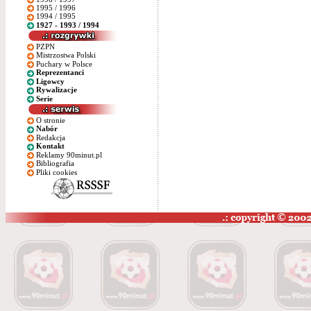
1995 / 1996
1994 / 1995
1927 - 1993 / 1994
PZPN
Mistrzostwa Polski
Puchary w Polsce
Reprezentanci
Ligowcy
Rywalizacje
Serie
O stronie
Nabór
Redakcja
Kontakt
Reklamy 90minut.pl
Bibliografia
Pliki cookies