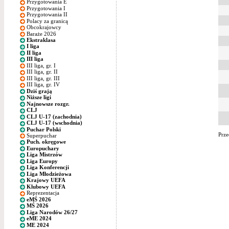
Przygotowania E
Przygotowania I
Przygotowania II
Polacy za granicą
Obcokrajowcy
Baraże 2026
Ekstraklasa
I liga
II liga
III liga
III liga, gr. I
III liga, gr. II
III liga, gr. III
III liga, gr. IV
Dziś grają
Niższe ligi
Najnowsze rozgr.
CLJ
CLJ U-17 (zachodnia)
CLJ U-17 (wschodnia)
Puchar Polski
Prze
Superpuchar
Puch. okręgowe
Europuchary
Liga Mistrzów
Liga Europy
Liga Konferencji
Liga Młodzieżowa
Krajowy UEFA
Klubowy UEFA
Reprezentacja
eMŚ 2026
MŚ 2026
Liga Narodów 26/27
eME 2024
ME 2024