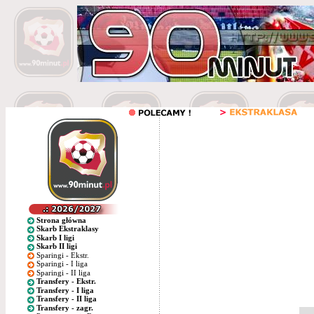
Strona główna
Skarb Ekstraklasy
Skarb I ligi
Skarb II ligi
Sparingi - Ekstr.
Sparingi - I liga
Sparingi - II liga
Transfery - Ekstr.
Transfery - I liga
Transfery - II liga
Transfery - zagr.