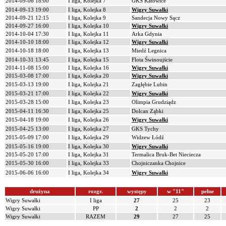
2014-09-06 18:00
I liga, Kolejka 7
GKS Katowice
2014-09-13 19:00
I liga, Kolejka 8
Wigry Suwałki
2014-09-21 12:15
I liga, Kolejka 9
Sandecja Nowy Sącz
2014-09-27 16:00
I liga, Kolejka 10
Wigry Suwałki
2014-10-04 17:30
I liga, Kolejka 11
Arka Gdynia
2014-10-10 18:00
I liga, Kolejka 12
Wigry Suwałki
2014-10-18 18:00
I liga, Kolejka 13
Miedź Legnica
2014-10-31 13:45
I liga, Kolejka 15
Flota Świnoujście
2014-11-08 15:00
I liga, Kolejka 16
Wigry Suwałki
2015-03-08 17:00
I liga, Kolejka 20
Wigry Suwałki
2015-03-13 19:00
I liga, Kolejka 21
Zagłębie Lubin
2015-03-21 17:00
I liga, Kolejka 22
Wigry Suwałki
2015-03-28 15:00
I liga, Kolejka 23
Olimpia Grudziądz
2015-04-11 16:30
I liga, Kolejka 25
Dolcan Ząbki
2015-04-18 19:00
I liga, Kolejka 26
Wigry Suwałki
2015-04-25 13:00
I liga, Kolejka 27
GKS Tychy
2015-05-09 17:00
I liga, Kolejka 29
Widzew Łódź
2015-05-16 19:00
I liga, Kolejka 30
Wigry Suwałki
2015-05-20 17:00
I liga, Kolejka 31
Termalica Bruk-Bet Nieciecza
2015-05-30 16:00
I liga, Kolejka 33
Chojniczanka Chojnice
2015-06-06 16:00
I liga, Kolejka 34
Wigry Suwałki
drużyna
rozgr.
występy
w "11"
pełne
Wigry Suwałki
I liga
27
25
23
Wigry Suwałki
PP
2
2
2
Wigry Suwałki
RAZEM
29
27
25