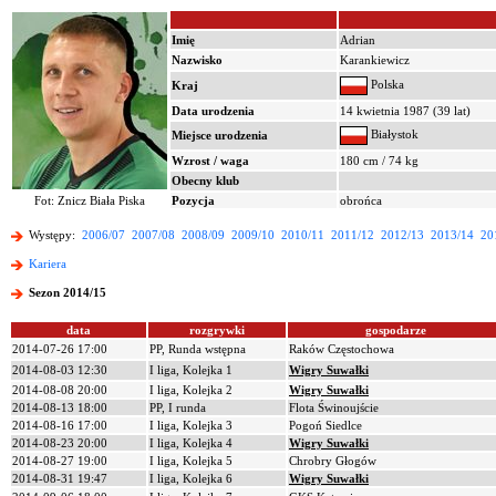
Imię
Adrian
Nazwisko
Karankiewicz
Polska
Kraj
Data urodzenia
14 kwietnia 1987 (39 lat)
Białystok
Miejsce urodzenia
Wzrost / waga
180 cm / 74 kg
Obecny klub
Fot: Znicz Biała Piska
Pozycja
obrońca
Występy:
2006/07
2007/08
2008/09
2009/10
2010/11
2011/12
2012/13
2013/14
20
Kariera
Sezon 2014/15
data
rozgrywki
gospodarze
2014-07-26 17:00
PP, Runda wstępna
Raków Częstochowa
2014-08-03 12:30
I liga, Kolejka 1
Wigry Suwałki
2014-08-08 20:00
I liga, Kolejka 2
Wigry Suwałki
2014-08-13 18:00
PP, I runda
Flota Świnoujście
2014-08-16 17:00
I liga, Kolejka 3
Pogoń Siedlce
2014-08-23 20:00
I liga, Kolejka 4
Wigry Suwałki
2014-08-27 19:00
I liga, Kolejka 5
Chrobry Głogów
2014-08-31 19:47
I liga, Kolejka 6
Wigry Suwałki