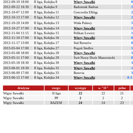
2012-09-19 18:00
II liga, Kolejka 8
Wigry Suwałki
0
2012-09-22 16:30
II liga, Kolejka 9
Radomiak Radom
1
2012-10-07 12:00
II liga, Kolejka 11
Concordia Elbląg
2
2012-10-13 17:00
II liga, Kolejka 12
Wigry Suwałki
2
2012-10-20 14:00
II liga, Kolejka 13
Wisła Puławy
5
2012-10-27 17:00
II liga, Kolejka 14
Wigry Suwałki
1
2012-11-04 11:15
II liga, Kolejka 15
Pelikan Łowicz
1
2012-11-10 17:00
II liga, Kolejka 16
Wigry Suwałki
0
2012-11-17 13:00
II liga, Kolejka 17
Stal Rzeszów
0
2013-05-04 17:00
II liga, Kolejka 27
Pogoń Siedlce
1
2013-05-08 18:00
II liga, Kolejka 28
Wigry Suwałki
3
2013-05-11 17:00
II liga, Kolejka 29
Świt Nowy Dwór Mazowiecki
0
2013-05-18 18:30
II liga, Kolejka 30
Wigry Suwałki
3
2013-06-01 19:30
II liga, Kolejka 32
Wigry Suwałki
1
2013-06-09 17:00
II liga, Kolejka 33
Resovia
3
2013-06-15 17:00
II liga, Kolejka 34
Wigry Suwałki
0-3
drużyna
rozgr.
występy
w "11"
pełne
Wigry Suwałki
II liga
22
22
21
Wigry Suwałki
PP
2
2
2
Wigry Suwałki
RAZEM
24
24
23