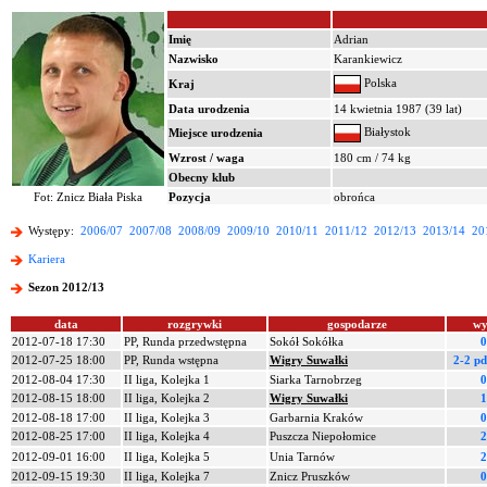
Imię
Adrian
Nazwisko
Karankiewicz
Polska
Kraj
Data urodzenia
14 kwietnia 1987 (39 lat)
Białystok
Miejsce urodzenia
Wzrost / waga
180 cm / 74 kg
Obecny klub
Fot: Znicz Biała Piska
Pozycja
obrońca
Występy:
2006/07
2007/08
2008/09
2009/10
2010/11
2011/12
2012/13
2013/14
20
Kariera
Sezon 2012/13
data
rozgrywki
gospodarze
wy
2012-07-18 17:30
PP, Runda przedwstępna
Sokół Sokółka
0
2012-07-25 18:00
PP, Runda wstępna
Wigry Suwałki
2-2 p
2012-08-04 17:30
II liga, Kolejka 1
Siarka Tarnobrzeg
0
2012-08-15 18:00
II liga, Kolejka 2
Wigry Suwałki
1
2012-08-18 17:00
II liga, Kolejka 3
Garbarnia Kraków
0
2012-08-25 17:00
II liga, Kolejka 4
Puszcza Niepołomice
2
2012-09-01 16:00
II liga, Kolejka 5
Unia Tarnów
2
2012-09-15 19:30
II liga, Kolejka 7
Znicz Pruszków
0