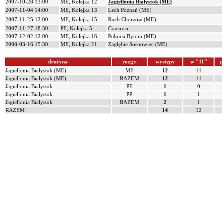
2007-10-28 13:00
ME, Kolejka 12
Jagiellonia Białystok (ME)
2007-11-04 14:00
ME, Kolejka 13
Lech Poznań (ME)
2007-11-25 12:00
ME, Kolejka 15
Ruch Chorzów (ME)
2007-11-27 18:30
PE, Kolejka 5
Cracovia
2007-12-02 12:00
ME, Kolejka 16
Polonia Bytom (ME)
2008-03-16 15:30
ME, Kolejka 21
Zagłębie Sosnowiec (ME)
drużyna
rozgr.
występy
w "11"
Jagiellonia Białystok (ME)
ME
12
11
Jagiellonia Białystok (ME)
RAZEM
12
11
Jagiellonia Białystok
PE
1
0
Jagiellonia Białystok
PP
1
1
Jagiellonia Białystok
RAZEM
2
1
RAZEM
14
12