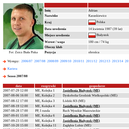
Imię
Adrian
Nazwisko
Karankiewicz
Polska
Kraj
Data urodzenia
14 kwietnia 1987 (39 lat)
Białystok
Miejsce urodzenia
Wzrost / waga
180 cm / 74 kg
Obecny klub
Fot: Znicz Biała Piska
Pozycja
obrońca
Występy:
2006/07
2007/08
2008/09
2009/10
2010/11
2011/12
2012/13
2013/14
20
Kariera
Sezon 2007/08
data
rozgrywki
gospodarze
2007-07-29 12:00
ME, Kolejka 1
Jagiellonia Białystok (ME)
2007-08-06 16:00
ME, Kolejka 2
Dyskobolia Grodzisk Wielkopolski (ME)
2007-08-12 17:00
ME, Kolejka 3
Łódzki KS (ME)
2007-08-19 12:00
ME, Kolejka 4
Jagiellonia Białystok (ME)
2007-08-28 17:00
PP, I runda
Ruch Wysokie Mazowieckie
2007-09-01 15:00
ME, Kolejka 6
Jagiellonia Białystok (ME)
2007-09-23 15:00
ME, Kolejka 8
Jagiellonia Białystok (ME)
2007-10-20 15:00
ME, Kolejka 11
Zagłębie Lubin (ME)