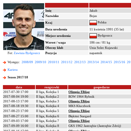
Imię
Jakub
Nazwisko
Bojas
Polska
Kraj
Data urodzenia
11 kwietnia 1991 (35 lat)
Bydgoszcz
Miejsce urodzenia
Wzrost / waga
186 cm / 81 kg
Obecny klub
Unia Solec Kujawski
Fot:
Zawisza Bydgoszcz
Pozycja
napastnik
Występy:
2008/09
2009/10
2010/11
2011/12
2012/13
2013/14
2014/15
2015/16
20
Kariera
Sezon 2017/18
data
rozgrywki
gospodarze
2017-07-30 17:00
II liga, Kolejka 1
Olimpia Elbląg
2017-08-04 19:00
II liga, Kolejka 2
ROW 1964 Rybnik
2017-08-13 17:00
II liga, Kolejka 3
Olimpia Elbląg
2017-08-18 19:30
II liga, Kolejka 4
MKS Kluczbork
2017-08-23 17:00
II liga, Kolejka 5
Olimpia Elbląg
2017-08-27 15:00
II liga, Kolejka 6
Błękitni Stargard
2017-09-03 17:00
II liga, Kolejka 7
Olimpia Elbląg
2017-09-09 16:00
II liga, Kolejka 8
GKS 1962 Jastrzębie (Jastrzębie Zdrój)