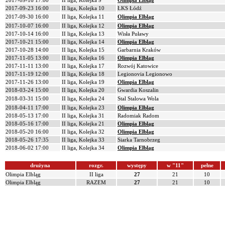
2017-09-16 17:00
II liga, Kolejka 9
Olimpia Elbląg
2017-09-23 16:00
II liga, Kolejka 10
ŁKS Łódź
2017-09-30 16:00
II liga, Kolejka 11
Olimpia Elbląg
2017-10-07 16:00
II liga, Kolejka 12
Olimpia Elbląg
2017-10-14 16:00
II liga, Kolejka 13
Wisła Puławy
2017-10-21 15:00
II liga, Kolejka 14
Olimpia Elbląg
2017-10-28 14:00
II liga, Kolejka 15
Garbarnia Kraków
2017-11-05 13:00
II liga, Kolejka 16
Olimpia Elbląg
2017-11-11 13:00
II liga, Kolejka 17
Rozwój Katowice
2017-11-19 12:00
II liga, Kolejka 18
Legionovia Legionowo
2017-11-26 13:00
II liga, Kolejka 19
Olimpia Elbląg
2018-03-24 15:00
II liga, Kolejka 20
Gwardia Koszalin
2018-03-31 15:00
II liga, Kolejka 24
Stal Stalowa Wola
2018-04-11 17:00
II liga, Kolejka 23
Olimpia Elbląg
2018-05-13 17:00
II liga, Kolejka 31
Radomiak Radom
2018-05-16 17:00
II liga, Kolejka 21
Olimpia Elbląg
2018-05-20 16:00
II liga, Kolejka 32
Olimpia Elbląg
2018-05-26 17:35
II liga, Kolejka 33
Siarka Tarnobrzeg
2018-06-02 17:00
II liga, Kolejka 34
Olimpia Elbląg
drużyna
rozgr.
występy
w "11"
pełne
Olimpia Elbląg
II liga
27
21
10
Olimpia Elbląg
RAZEM
27
21
10