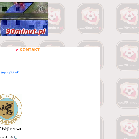
óżycki (Łódź)
f Wejherowo
ewski 29