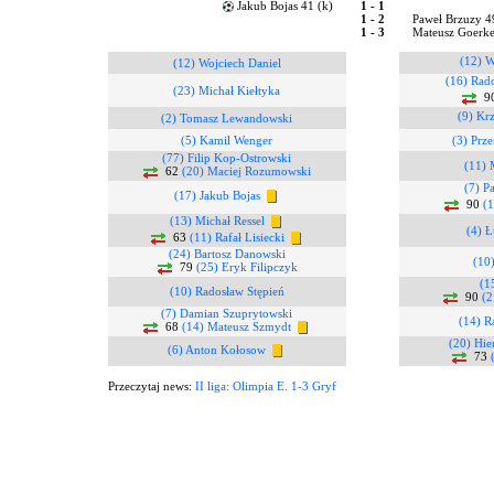
Jakub Bojas 41 (k)
1 - 1
1 - 2
Paweł Brzuzy 
1 - 3
Mateusz Goerke
(12) W
(12) Wojciech Daniel
(16) Rad
(23) Michał Kiełtyka
9
(9) Kr
(2) Tomasz Lewandowski
(5) Kamil Wenger
(3) Prz
(77) Filip Kop-Ostrowski
(11) 
62
(20) Maciej Rozumowski
(7) P
(17) Jakub Bojas
90
(1
(13) Michał Ressel
(4) Ł
63
(11) Rafał Lisiecki
(24) Bartosz Danowski
(10
79
(25) Eryk Filipczyk
(1
(10) Radosław Stępień
90
(2
(7) Damian Szuprytowski
(14) R
68
(14) Mateusz Szmydt
(20) Hie
(6) Anton Kołosow
73
Przeczytaj news:
II liga: Olimpia E. 1-3 Gryf