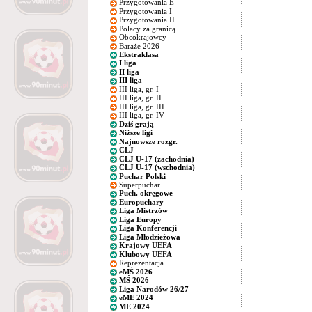
Przygotowania E
Przygotowania I
Przygotowania II
Polacy za granicą
Obcokrajowcy
Baraże 2026
Ekstraklasa
I liga
II liga
III liga
III liga, gr. I
III liga, gr. II
III liga, gr. III
III liga, gr. IV
Dziś grają
Niższe ligi
Najnowsze rozgr.
CLJ
CLJ U-17 (zachodnia)
CLJ U-17 (wschodnia)
Puchar Polski
Superpuchar
Puch. okręgowe
Europuchary
Liga Mistrzów
Liga Europy
Liga Konferencji
Liga Młodzieżowa
Krajowy UEFA
Klubowy UEFA
Reprezentacja
eMŚ 2026
MŚ 2026
Liga Narodów 26/27
eME 2024
ME 2024