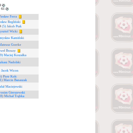
49
 61
iesław Ferra
osław Regliński
0
(5) Jakub Ptak
zysztof Wicki
emysław Kamiński
Mateusz Goerke
aweł Brzuzy
9) Maciej Koszałka
ukasz Nadolski
) Jacek Wicon
5) Piotr Kołc
1) Marcin Banaszak
afał Maciejewski
ronim Gierszewski
(8) Michał Trąbka