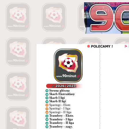
Strona główna
Skarb Ekstraklasy
Skarb I ligi
Skarb II ligi
Sparingi - Ekstr.
Sparingi - I liga
Sparingi - II liga
Transfery - Ekstr.
Transfery - I liga
Transfery - II liga
Transfery - zagr.