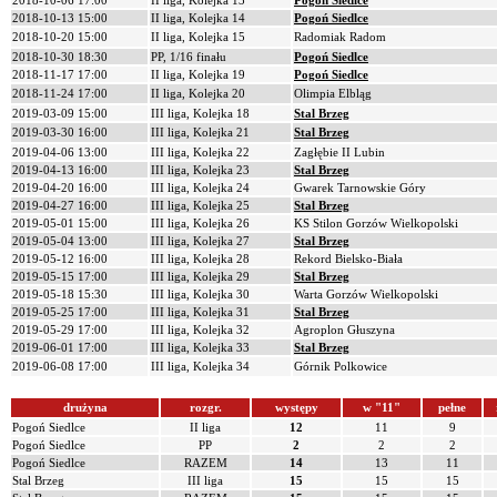
2018-10-06 17:00
II liga, Kolejka 13
Pogoń Siedlce
2018-10-13 15:00
II liga, Kolejka 14
Pogoń Siedlce
2018-10-20 15:00
II liga, Kolejka 15
Radomiak Radom
2018-10-30 18:30
PP, 1/16 finału
Pogoń Siedlce
2018-11-17 17:00
II liga, Kolejka 19
Pogoń Siedlce
2018-11-24 17:00
II liga, Kolejka 20
Olimpia Elbląg
2019-03-09 15:00
III liga, Kolejka 18
Stal Brzeg
2019-03-30 16:00
III liga, Kolejka 21
Stal Brzeg
2019-04-06 13:00
III liga, Kolejka 22
Zagłębie II Lubin
2019-04-13 16:00
III liga, Kolejka 23
Stal Brzeg
2019-04-20 16:00
III liga, Kolejka 24
Gwarek Tarnowskie Góry
2019-04-27 16:00
III liga, Kolejka 25
Stal Brzeg
2019-05-01 15:00
III liga, Kolejka 26
KS Stilon Gorzów Wielkopolski
2019-05-04 13:00
III liga, Kolejka 27
Stal Brzeg
2019-05-12 16:00
III liga, Kolejka 28
Rekord Bielsko-Biała
2019-05-15 17:00
III liga, Kolejka 29
Stal Brzeg
2019-05-18 15:30
III liga, Kolejka 30
Warta Gorzów Wielkopolski
2019-05-25 17:00
III liga, Kolejka 31
Stal Brzeg
2019-05-29 17:00
III liga, Kolejka 32
Agroplon Głuszyna
2019-06-01 17:00
III liga, Kolejka 33
Stal Brzeg
2019-06-08 17:00
III liga, Kolejka 34
Górnik Polkowice
drużyna
rozgr.
występy
w "11"
pełne
Pogoń Siedlce
II liga
12
11
9
Pogoń Siedlce
PP
2
2
2
Pogoń Siedlce
RAZEM
14
13
11
Stal Brzeg
III liga
15
15
15