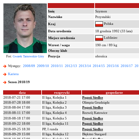
Imię
Szymon
Nazwisko
Przystalski
Polska
Kraj
Data urodzenia
18 grudnia 1992 (33 lata)
Lubliniec
Miejsce urodzenia
Wzrost / waga
190 cm / 89 kg
Obecny klub
Fot:
Pozycja
obrońca
Gwarek Tarnowskie Góry
Występy:
2008/09
2009/10
2010/11
2012/13
2013/14
2014/15
2015/16
2016/17
20
Kariera
Sezon 2018/19
data
rozgrywki
gospodarze
2018-07-21 17:00
II liga, Kolejka 1
Pogoń Siedlce
2018-07-28 18:00
II liga, Kolejka 2
Olimpia Grudziądz
2018-08-04 17:00
II liga, Kolejka 3
Pogoń Siedlce
2018-08-11 17:00
II liga, Kolejka 4
Rozwój Katowice
2018-08-18 17:00
II liga, Kolejka 5
Pogoń Siedlce
2018-09-22 18:00
II liga, Kolejka 11
Pogoń Siedlce
2018-09-25 18:30
PP, I runda
Pogoń Siedlce
2018-09-29 15:00
II liga, Kolejka 12
Błękitni Stargard