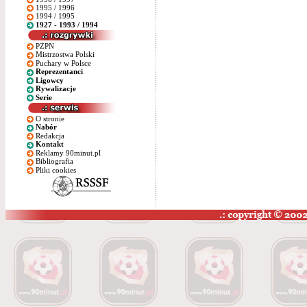
1995 / 1996
1994 / 1995
1927 - 1993 / 1994
PZPN
Mistrzostwa Polski
Puchary w Polsce
Reprezentanci
Ligowcy
Rywalizacje
Serie
O stronie
Nabór
Redakcja
Kontakt
Reklamy 90minut.pl
Bibliografia
Pliki cookies