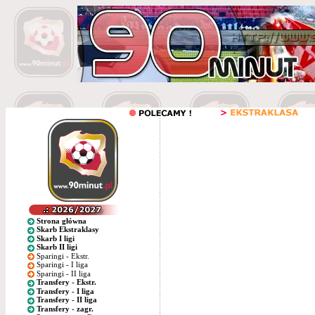
Strona główna
Skarb Ekstraklasy
Skarb I ligi
Skarb II ligi
Sparingi - Ekstr.
Sparingi - I liga
Sparingi - II liga
Transfery - Ekstr.
Transfery - I liga
Transfery - II liga
Transfery - zagr.