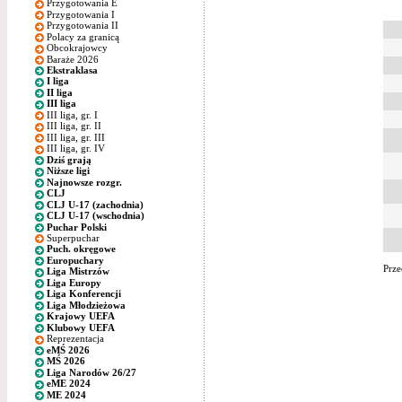
Przygotowania E
Przygotowania I
Przygotowania II
Polacy za granicą
Obcokrajowcy
Baraże 2026
Ekstraklasa
I liga
II liga
III liga
III liga, gr. I
III liga, gr. II
III liga, gr. III
III liga, gr. IV
Dziś grają
Niższe ligi
Najnowsze rozgr.
CLJ
CLJ U-17 (zachodnia)
CLJ U-17 (wschodnia)
Puchar Polski
Superpuchar
Puch. okręgowe
Europuchary
Prze
Liga Mistrzów
Liga Europy
Liga Konferencji
Liga Młodzieżowa
Krajowy UEFA
Klubowy UEFA
Reprezentacja
eMŚ 2026
MŚ 2026
Liga Narodów 26/27
eME 2024
ME 2024