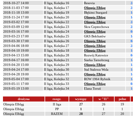
2018-10-27 14:00
II liga, Kolejka 16
Resovia
2
2018-11-03 17:00
II liga, Kolejka 17
Olimpia Elbląg
2
2018-11-18 13:00
II liga, Kolejka 19
Błękitni Stargard
1
2018-11-24 17:00
II liga, Kolejka 20
Olimpia Elbląg
1
2019-03-02 17:00
II liga, Kolejka 22
Olimpia Elbląg
2
2019-03-09 12:00
II liga, Kolejka 23
Skra Częstochowa
2
2019-03-16 17:00
II liga, Kolejka 24
Olimpia Elbląg
0
2019-03-23 17:00
II liga, Kolejka 25
GKS Bełchatów
1
2019-03-30 17:00
II liga, Kolejka 26
Olimpia Elbląg
0
2019-04-06 18:00
II liga, Kolejka 27
Olimpia Elbląg
2
2019-04-10 19:00
II liga, Kolejka 18
Olimpia Elbląg
1
2019-04-13 15:00
II liga, Kolejka 28
Rozwój Katowice
0
2019-04-17 16:00
II liga, Kolejka 21
Siarka Tarnobrzeg
1
2019-04-20 15:00
II liga, Kolejka 29
Olimpia Elbląg
1
2019-04-24 17:00
II liga, Kolejka 30
Stal Stalowa Wola
1
2019-04-28 19:00
II liga, Kolejka 31
Olimpia Elbląg
1
2019-05-04 17:00
II liga, Kolejka 32
ROW 1964 Rybnik
1
2019-05-11 17:00
II liga, Kolejka 33
Olimpia Elbląg
0
2019-05-19 13:00
II liga, Kolejka 34
Elana Toruń
1
drużyna
rozgr.
występy
w "11"
pełne
Olimpia Elbląg
II liga
27
26
19
Olimpia Elbląg
PP
1
1
1
Olimpia Elbląg
RAZEM
28
27
20