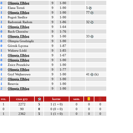
-0
Olimpia Elbląg
9
1-90
-2
Elana Toruń
9
1-90
5
-1
Olimpia Elbląg
9
1-90
77
-1
Pogoń Siedlce
9
1-90
-1
Radomiak Radom
9
1-86
32
-1
Olimpia Elbląg
9
1-64
-0
Ruch Chorzów
9
1-76
-1
Olimpia Elbląg
9
1-90
33
-0
Olimpia Grudziądz
9
1-90
-0
Górnik Łęczna
9
1-87
-1
Widzew Łódź
9
1-85
-1
Olimpia Elbląg
9
1-67
-0
Olimpia Elbląg
9
1-90
-0
Znicz Pruszków
9
1-90
-0
Olimpia Elbląg
9
1-77
-1
Gryf Wejherowo
9
1-90
41
(k)
-2
Olimpia Elbląg
9
1-90
-1
Resovia
9
1-90
-2
Olimpia Elbląg
9
1-90
rez.
czas gry
karne
sam.
1
2272
5
1 (1 + 0)
0
0
0
0
90
0
0 (0 + 0)
0
0
0
1
2362
5
1 (1 + 0)
0
0
0