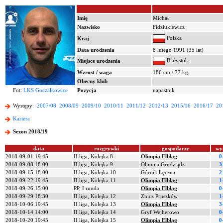
Imię
Michał
Nazwisko
Fidziukiewicz
Polska
Kraj
Data urodzenia
8 lutego 1991 (35 lat)
Białystok
Miejsce urodzenia
Wzrost / waga
186 cm / 77 kg
Obecny klub
Fot:
LKS Goczałkowice
Pozycja
napastnik
Występy:
2007/08
2008/09
2009/10
2010/11
2011/12
2012/13
2015/16
2016/17
20
Kariera
Sezon 2018/19
data
rozgrywki
gospodarze
wy
2018-09-01 19:45
II liga, Kolejka 8
Olimpia Elbląg
0
2018-09-08 18:00
II liga, Kolejka 9
Olimpia Grudziądz
3
2018-09-15 18:00
II liga, Kolejka 10
Górnik Łęczna
2
2018-09-22 19:45
II liga, Kolejka 11
Olimpia Elbląg
1
2018-09-26 15:00
PP, I runda
Olimpia Elbląg
0
2018-09-29 18:30
II liga, Kolejka 12
Znicz Pruszków
1
2018-10-06 19:45
II liga, Kolejka 13
Olimpia Elbląg
3
2018-10-14 14:00
II liga, Kolejka 14
Gryf Wejherowo
0
2018-10-20 19:45
II liga, Kolejka 15
Olimpia Elbląg
0