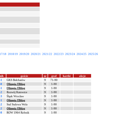
17/18
2018/19
2019/20
2020/21
2021/22
2022/23
2023/24
2024/25
2025/26
nik
goście
nr
grał
kartki
akcje
-1
GKS Bełchatów
9
71-90
-0
Olimpia Elbląg
9
1-90
-1
Olimpia Elbląg
9
1-90
-2
Rozwój Katowice
9
1-90
-3
Śląsk Wrocław
9
1-90
-1
Olimpia Elbląg
9
1-90
-2
Stal Stalowa Wola
9
1-90
-2
Olimpia Elbląg
9
1-90
-0
ROW 1964 Rybnik
9
1-90