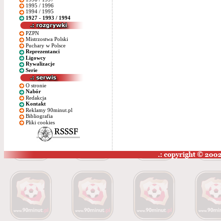
1995 / 1996
1994 / 1995
1927 - 1993 / 1994
PZPN
Mistrzostwa Polski
Puchary w Polsce
Reprezentanci
Ligowcy
Rywalizacje
Serie
O stronie
Nabór
Redakcja
Kontakt
Reklamy 90minut.pl
Bibliografia
Pliki cookies