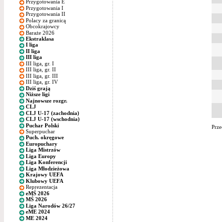
Przygotowania E
Przygotowania I
Przygotowania II
Polacy za granicą
Obcokrajowcy
Baraże 2026
Ekstraklasa
I liga
II liga
III liga
III liga, gr. I
III liga, gr. II
III liga, gr. III
III liga, gr. IV
Dziś grają
Niższe ligi
Najnowsze rozgr.
CLJ
CLJ U-17 (zachodnia)
CLJ U-17 (wschodnia)
Puchar Polski
Prze
Superpuchar
Puch. okręgowe
Europuchary
Liga Mistrzów
Liga Europy
Liga Konferencji
Liga Młodzieżowa
Krajowy UEFA
Klubowy UEFA
Reprezentacja
eMŚ 2026
MŚ 2026
Liga Narodów 26/27
eME 2024
ME 2024