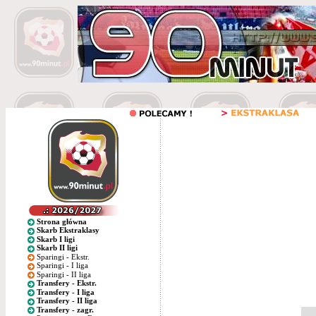
Strona główna
Skarb Ekstraklasy
Skarb I ligi
Skarb II ligi
Sparingi - Ekstr.
Sparingi - I liga
Sparingi - II liga
Transfery - Ekstr.
Transfery - I liga
Transfery - II liga
Transfery - zagr.