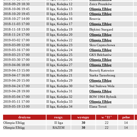
2018-09-29 18:30
II liga, Kolejka 12
Znicz Pruszków
2018-10-06 19:45
II liga, Kolejka 13
Olimpia Elbląg
2018-10-20 19:45
II liga, Kolejka 15
Olimpia Elbląg
2018-10-27 14:00
II liga, Kolejka 16
Resovia
2018-11-03 17:00
II liga, Kolejka 17
Olimpia Elbląg
2018-11-18 13:00
II liga, Kolejka 19
Błękitni Stargard
2018-11-24 17:00
II liga, Kolejka 20
Olimpia Elbląg
2019-03-02 17:00
II liga, Kolejka 22
Olimpia Elbląg
2019-03-09 12:00
II liga, Kolejka 23
Skra Częstochowa
2019-03-16 17:00
II liga, Kolejka 24
Olimpia Elbląg
2019-03-23 17:00
II liga, Kolejka 25
GKS Bełchatów
2019-03-30 17:00
II liga, Kolejka 26
Olimpia Elbląg
2019-04-06 18:00
II liga, Kolejka 27
Olimpia Elbląg
2019-04-13 15:00
II liga, Kolejka 28
Rozwój Katowice
2019-04-17 16:00
II liga, Kolejka 21
Siarka Tarnobrzeg
2019-04-20 15:00
II liga, Kolejka 29
Olimpia Elbląg
2019-04-24 17:00
II liga, Kolejka 30
Stal Stalowa Wola
2019-04-28 19:00
II liga, Kolejka 31
Olimpia Elbląg
2019-05-04 17:00
II liga, Kolejka 32
ROW 1964 Rybnik
2019-05-11 17:00
II liga, Kolejka 33
Olimpia Elbląg
2019-05-19 13:00
II liga, Kolejka 34
Elana Toruń
drużyna
rozgr.
występy
w "11"
pełne
Olimpia Elbląg
II liga
30
22
14
Olimpia Elbląg
RAZEM
30
22
14