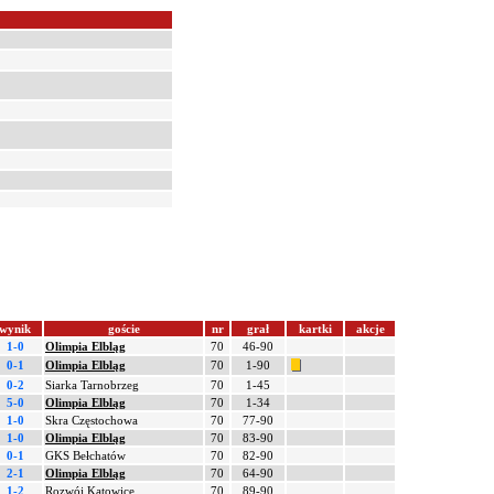
wynik
goście
nr
grał
kartki
akcje
1-0
Olimpia Elbląg
70
46-90
0-1
Olimpia Elbląg
70
1-90
0-2
Siarka Tarnobrzeg
70
1-45
5-0
Olimpia Elbląg
70
1-34
1-0
Skra Częstochowa
70
77-90
1-0
Olimpia Elbląg
70
83-90
0-1
GKS Bełchatów
70
82-90
2-1
Olimpia Elbląg
70
64-90
1-2
Rozwój Katowice
70
89-90