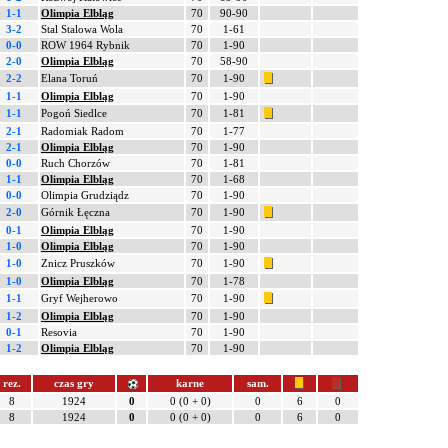
1-1
Olimpia Elbląg
70
90-90
3-2
Stal Stalowa Wola
70
1-61
0-0
ROW 1964 Rybnik
70
1-90
2-0
Olimpia Elbląg
70
58-90
2-2
Elana Toruń
70
1-90
1-1
Olimpia Elbląg
70
1-90
1-1
Pogoń Siedlce
70
1-81
2-1
Radomiak Radom
70
1-77
2-1
Olimpia Elbląg
70
1-90
0-0
Ruch Chorzów
70
1-81
1-1
Olimpia Elbląg
70
1-68
0-0
Olimpia Grudziądz
70
1-90
2-0
Górnik Łęczna
70
1-90
0-1
Olimpia Elbląg
70
1-90
1-0
Olimpia Elbląg
70
1-90
1-0
Znicz Pruszków
70
1-90
1-0
Olimpia Elbląg
70
1-78
1-1
Gryf Wejherowo
70
1-90
1-2
Olimpia Elbląg
70
1-90
0-1
Resovia
70
1-90
1-2
Olimpia Elbląg
70
1-90
rez.
czas gry
karne
sam.
8
1924
0
0 (0 + 0)
0
6
0
8
1924
0
0 (0 + 0)
0
6
0