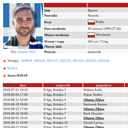
Imię
Bartosz
Nazwisko
Nowicki
Polska
Kraj
Data urodzenia
30 czerwca 1999 (27 lat)
Włocławek
Miejsce urodzenia
Wzrost / waga
182 cm / 72 kg
Obecny klub
Fot:
Cartusia 1923
Pozycja
pomocnik
Występy:
2018/19
2019/20
2021/22
2022/23
2023/24
2024/25
2025/26
Kariera
Sezon 2018/19
data
rozgrywki
gospodarze
2018-07-21 19:10
II liga, Kolejka 1
Widzew Łódź
2018-08-04 17:00
II liga, Kolejka 3
Pogoń Siedlce
2018-08-12 18:00
II liga, Kolejka 4
Olimpia Elbląg
2018-08-18 18:00
II liga, Kolejka 5
Radomiak Radom
2018-08-22 17:00
II liga, Kolejka 6
Olimpia Elbląg
2018-08-26 18:00
II liga, Kolejka 7
Ruch Chorzów
2018-09-01 19:45
II liga, Kolejka 8
Olimpia Elbląg
2018-09-15 18:00
II liga, Kolejka 10
Górnik Łęczna
2018-09-22 19:45
II liga, Kolejka 11
Olimpia Elbląg