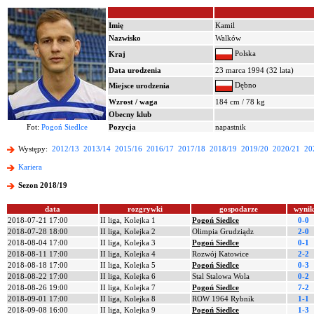
Imię
Kamil
Nazwisko
Walków
Polska
Kraj
Data urodzenia
23 marca 1994 (32 lata)
Dębno
Miejsce urodzenia
Wzrost / waga
184 cm / 78 kg
Obecny klub
Fot:
Pogoń Siedlce
Pozycja
napastnik
Występy:
2012/13
2013/14
2015/16
2016/17
2017/18
2018/19
2019/20
2020/21
20
Kariera
Sezon 2018/19
data
rozgrywki
gospodarze
wynik
2018-07-21 17:00
II liga, Kolejka 1
Pogoń Siedlce
0-0
2018-07-28 18:00
II liga, Kolejka 2
Olimpia Grudziądz
2-0
2018-08-04 17:00
II liga, Kolejka 3
Pogoń Siedlce
0-1
2018-08-11 17:00
II liga, Kolejka 4
Rozwój Katowice
2-2
2018-08-18 17:00
II liga, Kolejka 5
Pogoń Siedlce
0-3
2018-08-22 17:00
II liga, Kolejka 6
Stal Stalowa Wola
0-2
2018-08-26 19:00
II liga, Kolejka 7
Pogoń Siedlce
7-2
2018-09-01 17:00
II liga, Kolejka 8
ROW 1964 Rybnik
1-1
2018-09-08 16:00
II liga, Kolejka 9
Pogoń Siedlce
1-3