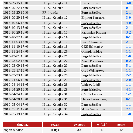
2018-09-15 15:00
II liga, Kolejka 10
Elana Toruń
3-0
2018-09-22 18:00
II liga, Kolejka 11
Pogoń Siedlce
0-1
2018-09-25 18:30
PP, I runda
Pogoń Siedlce
2-1
2018-09-29 15:00
II liga, Kolejka 12
Błękitni Stargard
3-0
2018-10-06 17:00
II liga, Kolejka 13
Pogoń Siedlce
4-0
2018-10-13 15:00
II liga, Kolejka 14
Pogoń Siedlce
2-1
2018-10-20 15:00
II liga, Kolejka 15
Radomiak Radom
3-2
2018-10-27 17:00
II liga, Kolejka 16
Pogoń Siedlce
0-1
2018-11-03 18:00
II liga, Kolejka 17
Ruch Chorzów
2-1
2018-11-10 17:00
II liga, Kolejka 18
GKS Bełchatów
1-1
2018-11-24 17:00
II liga, Kolejka 20
Olimpia Elbląg
1-1
2018-12-01 16:00
II liga, Kolejka 21
Pogoń Siedlce
1-0
2019-03-02 18:00
II liga, Kolejka 22
Znicz Pruszków
0-2
2019-03-09 15:00
II liga, Kolejka 23
Pogoń Siedlce
5-1
2019-03-17 13:00
II liga, Kolejka 24
Gryf Wejherowo
1-1
2019-03-23 15:00
II liga, Kolejka 25
Pogoń Siedlce
2-2
2019-04-06 16:00
II liga, Kolejka 27
Pogoń Siedlce
2-0
2019-04-14 13:05
II liga, Kolejka 28
Widzew Łódź
1-1
2019-04-20 13:30
II liga, Kolejka 29
Pogoń Siedlce
4-1
2019-04-24 17:00
II liga, Kolejka 30
Górnik Łęczna
1-2
2019-04-28 17:00
II liga, Kolejka 31
Siarka Tarnobrzeg
0-1
2019-05-04 17:00
II liga, Kolejka 32
Pogoń Siedlce
1-1
2019-05-11 17:00
II liga, Kolejka 33
Skra Częstochowa
2-1
2019-05-19 13:00
II liga, Kolejka 34
Pogoń Siedlce
1-0
drużyna
rozgr.
występy
w "11"
pełne
Pogoń Siedlce
II liga
32
17
12