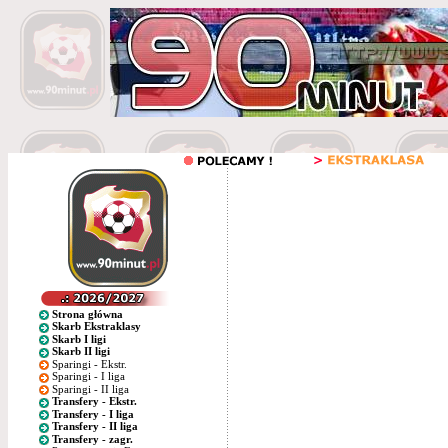
Strona główna
Skarb Ekstraklasy
Skarb I ligi
Skarb II ligi
Sparingi - Ekstr.
Sparingi - I liga
Sparingi - II liga
Transfery - Ekstr.
Transfery - I liga
Transfery - II liga
Transfery - zagr.