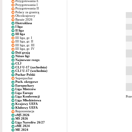
Przygotowania E
Przygotowania I
Przygotowania II
Polacy za granicą
Obcokrajowcy
Baraże 2026
Ekstraklasa
I liga
II liga
III liga
III liga, gr. I
III liga, gr. II
III liga, gr. III
III liga, gr. IV
Dziś grają
Niższe ligi
Najnowsze rozgr.
CLJ
CLJ U-17 (zachodnia)
CLJ U-17 (wschodnia)
Puchar Polski
Superpuchar
Puch. okręgowe
Europuchary
Liga Mistrzów
Liga Europy
Prze
Liga Konferencji
Liga Młodzieżowa
Krajowy UEFA
Klubowy UEFA
Reprezentacja
eMŚ 2026
MŚ 2026
Liga Narodów 26/27
eME 2024
ME 2024