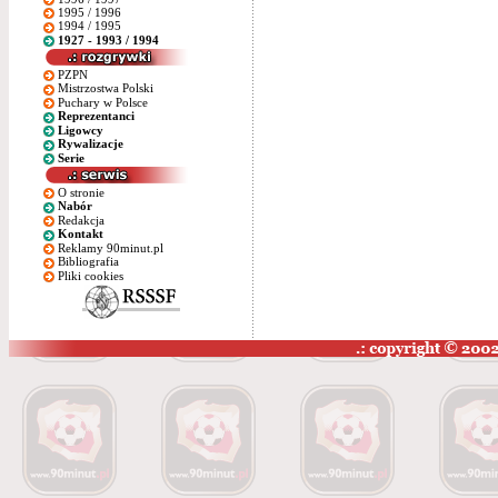
1995 / 1996
1994 / 1995
1927 - 1993 / 1994
PZPN
Mistrzostwa Polski
Puchary w Polsce
Reprezentanci
Ligowcy
Rywalizacje
Serie
O stronie
Nabór
Redakcja
Kontakt
Reklamy 90minut.pl
Bibliografia
Pliki cookies