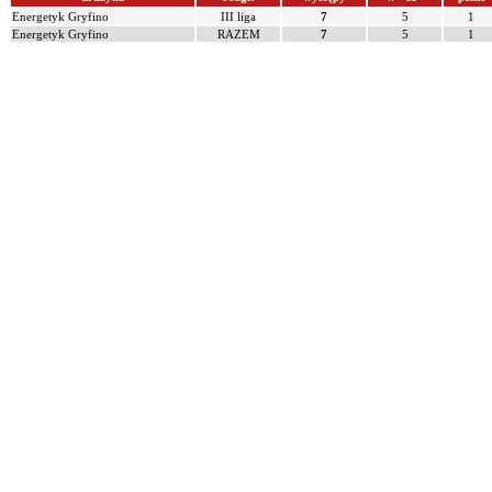
Energetyk Gryfino
III liga
7
5
1
Energetyk Gryfino
RAZEM
7
5
1