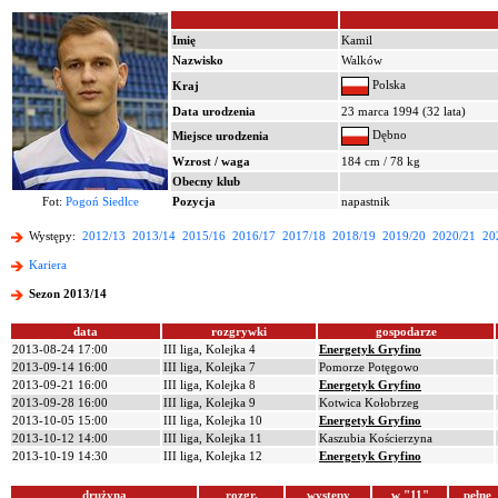
Imię
Kamil
Nazwisko
Walków
Polska
Kraj
Data urodzenia
23 marca 1994 (32 lata)
Dębno
Miejsce urodzenia
Wzrost / waga
184 cm / 78 kg
Obecny klub
Fot:
Pogoń Siedlce
Pozycja
napastnik
Występy:
2012/13
2013/14
2015/16
2016/17
2017/18
2018/19
2019/20
2020/21
20
Kariera
Sezon 2013/14
data
rozgrywki
gospodarze
2013-08-24 17:00
III liga, Kolejka 4
Energetyk Gryfino
2013-09-14 16:00
III liga, Kolejka 7
Pomorze Potęgowo
2013-09-21 16:00
III liga, Kolejka 8
Energetyk Gryfino
2013-09-28 16:00
III liga, Kolejka 9
Kotwica Kołobrzeg
2013-10-05 15:00
III liga, Kolejka 10
Energetyk Gryfino
2013-10-12 14:00
III liga, Kolejka 11
Kaszubia Kościerzyna
2013-10-19 14:30
III liga, Kolejka 12
Energetyk Gryfino
drużyna
rozgr.
występy
w "11"
pełne