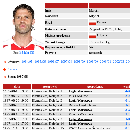
Imię
Marcin
Nazwisko
Mięciel
Polska
Kraj
Data urodzenia
22 grudnia 1975 (50 lat)
Gdynia
Miejsce urodzenia
Wzrost / waga
186 cm / 76 kg
Reprezentacja Polski
5A-1
Fot:
Łódzki KS
Pozycja
napastnik
Występy:
1994/95
1995/96
1996/97
1997/98
1998/99
1999/00
2000/01
2002/03
20
Kariera
Sezon 1997/98
data
rozgrywki
gospodarze
wyn
1997-08-09 19:00
Ekstraklasa, Kolejka 1
Legia Warszawa
4-0
1997-08-17 17:00
Ekstraklasa, Kolejka 2
Wisła Kraków
2-2
1997-08-20 19:00
Ekstraklasa, Kolejka 3
Legia Warszawa
0-1
1997-08-23 17:00
Ekstraklasa, Kolejka 4
Raków Częstochowa
1-1
1997-08-31 19:00
Ekstraklasa, Kolejka 5
Legia Warszawa
3-3
1997-09-03 17:00
Ekstraklasa, Kolejka 6
Polonia Warszawa
1-1
1997-09-13 17:30
Ekstraklasa, Kolejka 7
Legia Warszawa
1-0
1997-11-02 17:00
Ekstraklasa, Kolejka 14
Legia Warszawa
1-1
1997-11-08 13:00
Ekstraklasa, Kolejka 15
KSZO Ostrowiec Świętokrzyski
0-1