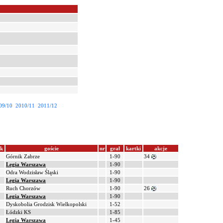
09/10
2010/11
2011/12
ik
goście
nr
grał
kartki
akcje
Górnik Zabrze
1-90
34
Legia Warszawa
1-90
Odra Wodzisław Śląski
1-90
Legia Warszawa
1-90
Ruch Chorzów
1-90
26
Legia Warszawa
1-90
Dyskobolia Grodzisk Wielkopolski
1-52
Łódzki KS
1-85
Legia Warszawa
1-45