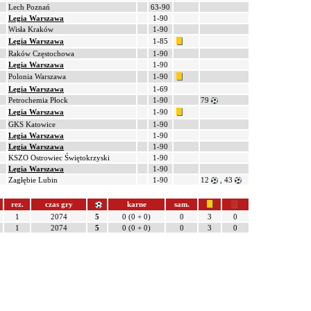
Lech Poznań
63-90
Legia Warszawa
1-90
Wisła Kraków
1-90
Legia Warszawa
1-85
Raków Częstochowa
1-90
Legia Warszawa
1-90
Polonia Warszawa
1-90
Legia Warszawa
1-69
Petrochemia Płock
1-90
79
Legia Warszawa
1-90
GKS Katowice
1-90
Legia Warszawa
1-90
Legia Warszawa
1-90
KSZO Ostrowiec Świętokrzyski
1-90
Legia Warszawa
1-90
Zagłębie Lubin
1-90
12
, 43
rez.
czas gry
karne
sam.
1
2074
5
0 (0 + 0)
0
3
0
1
2074
5
0 (0 + 0)
0
3
0