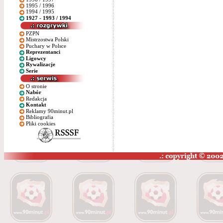
1995 / 1996
1994 / 1995
1927 - 1993 / 1994
PZPN
Mistrzostwa Polski
Puchary w Polsce
Reprezentanci
Ligowcy
Rywalizacje
Serie
O stronie
Nabór
Redakcja
Kontakt
Reklamy 90minut.pl
Bibliografia
Pliki cookies