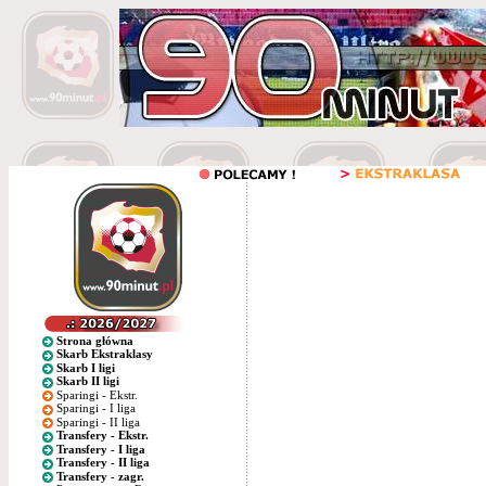
Strona główna
Skarb Ekstraklasy
Skarb I ligi
Skarb II ligi
Sparingi - Ekstr.
Sparingi - I liga
Sparingi - II liga
Transfery - Ekstr.
Transfery - I liga
Transfery - II liga
Transfery - zagr.