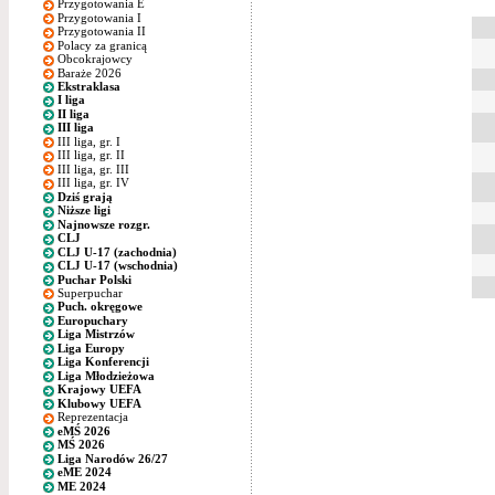
Przygotowania E
Przygotowania I
Przygotowania II
Polacy za granicą
Obcokrajowcy
Baraże 2026
Ekstraklasa
I liga
II liga
III liga
III liga, gr. I
III liga, gr. II
III liga, gr. III
III liga, gr. IV
Dziś grają
Niższe ligi
Najnowsze rozgr.
CLJ
CLJ U-17 (zachodnia)
CLJ U-17 (wschodnia)
Puchar Polski
Superpuchar
Puch. okręgowe
Europuchary
Liga Mistrzów
Liga Europy
Liga Konferencji
Liga Młodzieżowa
Krajowy UEFA
Klubowy UEFA
Reprezentacja
eMŚ 2026
MŚ 2026
Liga Narodów 26/27
eME 2024
ME 2024