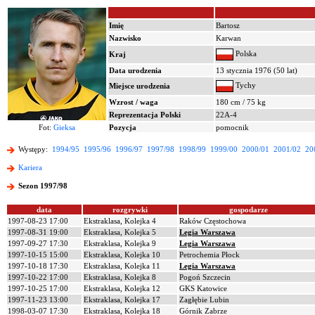
Imię
Bartosz
Nazwisko
Karwan
Polska
Kraj
Data urodzenia
13 stycznia 1976 (50 lat)
Tychy
Miejsce urodzenia
Wzrost / waga
180 cm / 75 kg
Reprezentacja Polski
22A-4
Fot:
Gieksa
Pozycja
pomocnik
Występy:
1994/95
1995/96
1996/97
1997/98
1998/99
1999/00
2000/01
2001/02
20
Kariera
Sezon 1997/98
data
rozgrywki
gospodarze
1997-08-23 17:00
Ekstraklasa, Kolejka 4
Raków Częstochowa
1997-08-31 19:00
Ekstraklasa, Kolejka 5
Legia Warszawa
1997-09-27 17:30
Ekstraklasa, Kolejka 9
Legia Warszawa
1997-10-15 15:00
Ekstraklasa, Kolejka 10
Petrochemia Płock
1997-10-18 17:30
Ekstraklasa, Kolejka 11
Legia Warszawa
1997-10-22 17:00
Ekstraklasa, Kolejka 8
Pogoń Szczecin
1997-10-25 17:00
Ekstraklasa, Kolejka 12
GKS Katowice
1997-11-23 13:00
Ekstraklasa, Kolejka 17
Zagłębie Lubin
1998-03-07 17:30
Ekstraklasa, Kolejka 18
Górnik Zabrze