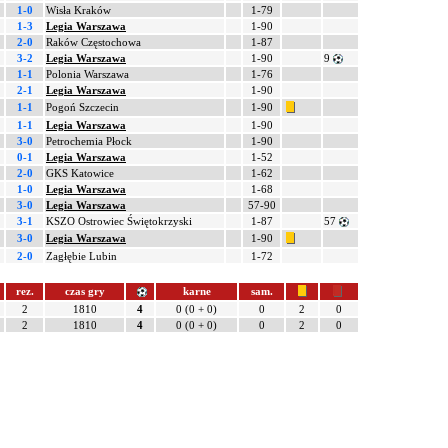
1-0
Wisła Kraków
1-79
1-3
Legia Warszawa
1-90
2-0
Raków Częstochowa
1-87
3-2
Legia Warszawa
1-90
9
1-1
Polonia Warszawa
1-76
2-1
Legia Warszawa
1-90
1-1
Pogoń Szczecin
1-90
1-1
Legia Warszawa
1-90
3-0
Petrochemia Płock
1-90
0-1
Legia Warszawa
1-52
2-0
GKS Katowice
1-62
1-0
Legia Warszawa
1-68
3-0
Legia Warszawa
57-90
3-1
KSZO Ostrowiec Świętokrzyski
1-87
57
3-0
Legia Warszawa
1-90
2-0
Zagłębie Lubin
1-72
rez.
czas gry
karne
sam.
2
1810
4
0 (0 + 0)
0
2
0
2
1810
4
0 (0 + 0)
0
2
0