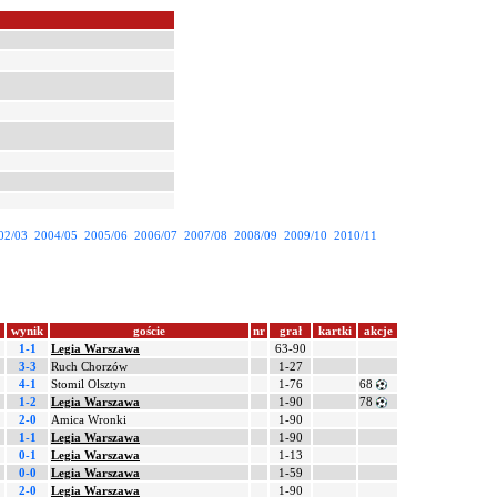
02/03
2004/05
2005/06
2006/07
2007/08
2008/09
2009/10
2010/11
wynik
goście
nr
grał
kartki
akcje
1-1
Legia Warszawa
63-90
3-3
Ruch Chorzów
1-27
4-1
Stomil Olsztyn
1-76
68
1-2
Legia Warszawa
1-90
78
2-0
Amica Wronki
1-90
1-1
Legia Warszawa
1-90
0-1
Legia Warszawa
1-13
0-0
Legia Warszawa
1-59
2-0
Legia Warszawa
1-90