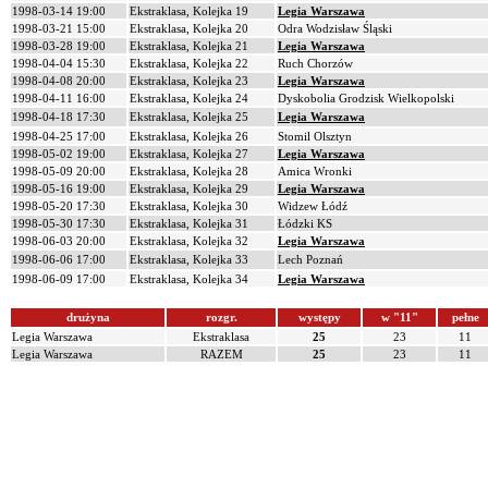
1998-03-14 19:00
Ekstraklasa, Kolejka 19
Legia Warszawa
1998-03-21 15:00
Ekstraklasa, Kolejka 20
Odra Wodzisław Śląski
1998-03-28 19:00
Ekstraklasa, Kolejka 21
Legia Warszawa
1998-04-04 15:30
Ekstraklasa, Kolejka 22
Ruch Chorzów
1998-04-08 20:00
Ekstraklasa, Kolejka 23
Legia Warszawa
1998-04-11 16:00
Ekstraklasa, Kolejka 24
Dyskobolia Grodzisk Wielkopolski
1998-04-18 17:30
Ekstraklasa, Kolejka 25
Legia Warszawa
1998-04-25 17:00
Ekstraklasa, Kolejka 26
Stomil Olsztyn
1998-05-02 19:00
Ekstraklasa, Kolejka 27
Legia Warszawa
1998-05-09 20:00
Ekstraklasa, Kolejka 28
Amica Wronki
1998-05-16 19:00
Ekstraklasa, Kolejka 29
Legia Warszawa
1998-05-20 17:30
Ekstraklasa, Kolejka 30
Widzew Łódź
1998-05-30 17:30
Ekstraklasa, Kolejka 31
Łódzki KS
1998-06-03 20:00
Ekstraklasa, Kolejka 32
Legia Warszawa
1998-06-06 17:00
Ekstraklasa, Kolejka 33
Lech Poznań
1998-06-09 17:00
Ekstraklasa, Kolejka 34
Legia Warszawa
drużyna
rozgr.
występy
w "11"
pełne
Legia Warszawa
Ekstraklasa
25
23
11
Legia Warszawa
RAZEM
25
23
11