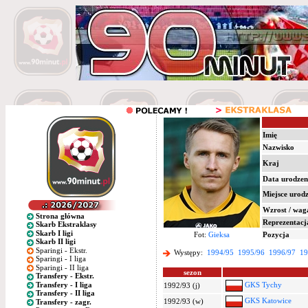
Imię
Nazwisko
Kraj
Data urodzen
Miejsce urod
Wzrost / wag
Strona główna
Reprezentacj
Skarb Ekstraklasy
Skarb I ligi
Fot:
Gieksa
Pozycja
Skarb II ligi
Sparingi - Ekstr.
Występy:
1994/95
1995/96
1996/97
19
Sparingi - I liga
Sparingi - II liga
sezon
Transfery - Ekstr.
Transfery - I liga
GKS Tychy
1992/93 (j)
Transfery - II liga
GKS Katowice
1992/93 (w)
Transfery - zagr.