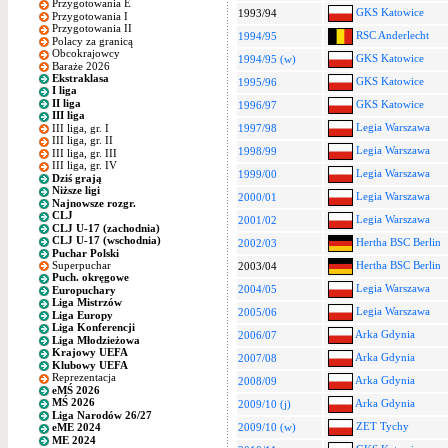
Przygotowania E
GKS Katowice
1993/94
Przygotowania I
Przygotowania II
RSC Anderlecht
1994/95
Polacy za granicą
Obcokrajowcy
GKS Katowice
1994/95 (w)
Baraże 2026
Ekstraklasa
GKS Katowice
1995/96
I liga
II liga
GKS Katowice
1996/97
III liga
Legia Warszawa
III liga, gr. I
1997/98
III liga, gr. II
Legia Warszawa
1998/99
III liga, gr. III
III liga, gr. IV
Legia Warszawa
1999/00
Dziś grają
Niższe ligi
Legia Warszawa
2000/01
Najnowsze rozgr.
CLJ
Legia Warszawa
2001/02
CLJ U-17 (zachodnia)
CLJ U-17 (wschodnia)
Hertha BSC Berlin
2002/03
Puchar Polski
Superpuchar
Hertha BSC Berlin
2003/04
Puch. okręgowe
Legia Warszawa
2004/05
Europuchary
Liga Mistrzów
Legia Warszawa
2005/06
Liga Europy
Liga Konferencji
Arka Gdynia
2006/07
Liga Młodzieżowa
Krajowy UEFA
Arka Gdynia
2007/08
Klubowy UEFA
Reprezentacja
Arka Gdynia
2008/09
eMŚ 2026
MŚ 2026
Arka Gdynia
2009/10 (j)
Liga Narodów 26/27
ZET Tychy
2009/10 (w)
eME 2024
ME 2024