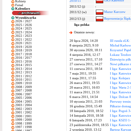
GKS Katowice
2010/11
Kobiety
Futsal
2011/12 (j)
-
Kalendarz
Mazur Karczew
2011/12 (w)
Wyszukiwarka
Reprezentacja Śląs
2012/13 (j)
2026 / 2027
liga polska
2025 / 2026
2024 / 2025
2023 / 2024
Ostatnie newsy:
2022 / 2023
2021 / 2022
20 lipca 2026, 14:20
III runda eLK:
2020 / 2021
8 sierpnia 2023, 9:10
Michał Karbow
2019 / 2020
30 stycznia 2020, 18:11
Krzysztof Piąte
2018 / 2019
2017 / 2018
4 sierpnia 2016, 12:17
Łukasz Teodor
2016 / 2017
27 czerwca 2011, 17:10
Dziewięciu pił
2015 / 2016
27 czerwca 2011, 14:27
Nowi piłkarze 
2014 / 2015
2013 / 2014
11 czerwca 2011, 18:54
I liga: Katowi
2012 / 2013
7 maja 2011, 19:55
I liga: Katowic
2011 / 2012
1 maja 2011, 17:55
I liga: Kolejar
2010 / 2011
26 marca 2011, 19:55
I liga: Katowi
2009 / 2010
2008 / 2009
20 marca 2011, 16:03
I liga: Warta 2
2007 / 2008
11 marca 2011, 21:51
I liga: Katowice
2006 / 2007
6 marca 2011, 14:54
I liga: Dolcan 
2005 / 2006
2004 / 2005
10 stycznia 2011, 21:03
Pierwszy treni
2003 / 2004
16 grudnia 2010, 15:49
Piłkarze domaga
2002 / 2003
18 listopada 2010, 18:52
I liga: Pogoń 
2001 / 2002
14 listopada 2010, 18:58
I liga: Katowic
2000 / 2001
1999 / 2000
6 listopada 2010, 17:23
I liga: KSZO 1
1998 / 1999
23 października 2010, 18:55
I liga: Katowic
1997 / 1998
2 września 2010, 13:12
Bartosz Karwa
1996 / 1997