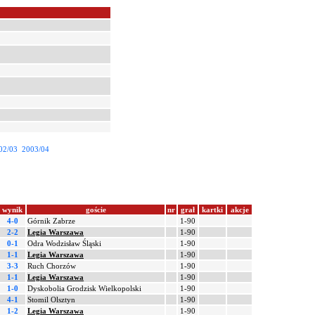
02/03
2003/04
wynik
goście
nr
grał
kartki
akcje
4-0
Górnik Zabrze
1-90
2-2
Legia Warszawa
1-90
0-1
Odra Wodzisław Śląski
1-90
1-1
Legia Warszawa
1-90
3-3
Ruch Chorzów
1-90
1-1
Legia Warszawa
1-90
1-0
Dyskobolia Grodzisk Wielkopolski
1-90
4-1
Stomil Olsztyn
1-90
1-2
Legia Warszawa
1-90