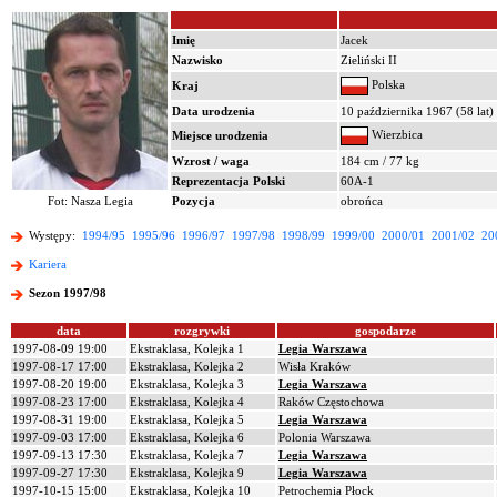
Imię
Jacek
Nazwisko
Zieliński II
Polska
Kraj
Data urodzenia
10 października 1967 (58 lat)
Wierzbica
Miejsce urodzenia
Wzrost / waga
184 cm / 77 kg
Reprezentacja Polski
60A-1
Fot: Nasza Legia
Pozycja
obrońca
Występy:
1994/95
1995/96
1996/97
1997/98
1998/99
1999/00
2000/01
2001/02
20
Kariera
Sezon 1997/98
data
rozgrywki
gospodarze
1997-08-09 19:00
Ekstraklasa, Kolejka 1
Legia Warszawa
1997-08-17 17:00
Ekstraklasa, Kolejka 2
Wisła Kraków
1997-08-20 19:00
Ekstraklasa, Kolejka 3
Legia Warszawa
1997-08-23 17:00
Ekstraklasa, Kolejka 4
Raków Częstochowa
1997-08-31 19:00
Ekstraklasa, Kolejka 5
Legia Warszawa
1997-09-03 17:00
Ekstraklasa, Kolejka 6
Polonia Warszawa
1997-09-13 17:30
Ekstraklasa, Kolejka 7
Legia Warszawa
1997-09-27 17:30
Ekstraklasa, Kolejka 9
Legia Warszawa
1997-10-15 15:00
Ekstraklasa, Kolejka 10
Petrochemia Płock