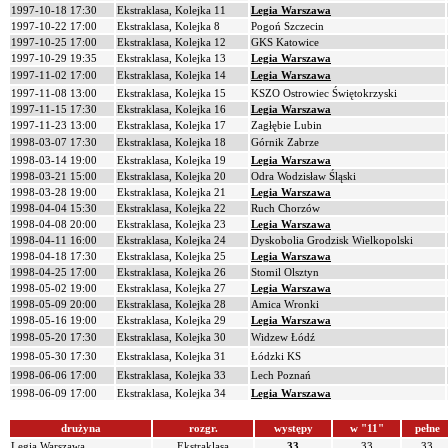
1997-10-18 17:30
Ekstraklasa, Kolejka 11
Legia Warszawa
1997-10-22 17:00
Ekstraklasa, Kolejka 8
Pogoń Szczecin
1997-10-25 17:00
Ekstraklasa, Kolejka 12
GKS Katowice
1997-10-29 19:35
Ekstraklasa, Kolejka 13
Legia Warszawa
1997-11-02 17:00
Ekstraklasa, Kolejka 14
Legia Warszawa
1997-11-08 13:00
Ekstraklasa, Kolejka 15
KSZO Ostrowiec Świętokrzyski
1997-11-15 17:30
Ekstraklasa, Kolejka 16
Legia Warszawa
1997-11-23 13:00
Ekstraklasa, Kolejka 17
Zagłębie Lubin
1998-03-07 17:30
Ekstraklasa, Kolejka 18
Górnik Zabrze
1998-03-14 19:00
Ekstraklasa, Kolejka 19
Legia Warszawa
1998-03-21 15:00
Ekstraklasa, Kolejka 20
Odra Wodzisław Śląski
1998-03-28 19:00
Ekstraklasa, Kolejka 21
Legia Warszawa
1998-04-04 15:30
Ekstraklasa, Kolejka 22
Ruch Chorzów
1998-04-08 20:00
Ekstraklasa, Kolejka 23
Legia Warszawa
1998-04-11 16:00
Ekstraklasa, Kolejka 24
Dyskobolia Grodzisk Wielkopolski
1998-04-18 17:30
Ekstraklasa, Kolejka 25
Legia Warszawa
1998-04-25 17:00
Ekstraklasa, Kolejka 26
Stomil Olsztyn
1998-05-02 19:00
Ekstraklasa, Kolejka 27
Legia Warszawa
1998-05-09 20:00
Ekstraklasa, Kolejka 28
Amica Wronki
1998-05-16 19:00
Ekstraklasa, Kolejka 29
Legia Warszawa
1998-05-20 17:30
Ekstraklasa, Kolejka 30
Widzew Łódź
1998-05-30 17:30
Ekstraklasa, Kolejka 31
Łódzki KS
1998-06-06 17:00
Ekstraklasa, Kolejka 33
Lech Poznań
1998-06-09 17:00
Ekstraklasa, Kolejka 34
Legia Warszawa
drużyna
rozgr.
występy
w "11"
pełne
Legia Warszawa
Ekstraklasa
33
33
33