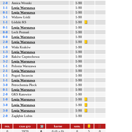
2-0
Amica Wronki
1-90
1-1
Legia Warszawa
1-90
0-1
Legia Warszawa
1-90
3-1
Widzew Łódź
1-90
1-1
Łódzki KS
1-90
0-1
Legia Warszawa
1-90
0-0
Lech Poznań
1-90
0-0
Legia Warszawa
1-90
2-0
Legia Warszawa
1-90
1-0
Wisła Kraków
1-90
1-3
Legia Warszawa
1-90
2-0
Raków Częstochowa
1-90
3-2
Legia Warszawa
1-90
1-1
Polonia Warszawa
1-90
2-1
Legia Warszawa
1-90
1-1
Pogoń Szczecin
1-90
1-1
Legia Warszawa
1-90
3-0
Petrochemia Płock
1-90
0-1
Legia Warszawa
1-90
2-0
GKS Katowice
1-90
1-0
Legia Warszawa
1-90
3-0
Legia Warszawa
1-90
3-0
Legia Warszawa
1-90
2-0
Zagłębie Lubin
1-90
rez.
czas gry
karne
sam.
0
2970
0
0 (0 + 0)
0
5
0