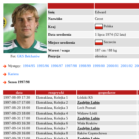
Imię
Edward
Nazwisko
Cecot
Polska
Kraj
Data urodzenia
1 lipca 1974 (52 lata)
Szczecin
Miejsce urodzenia
Wzrost / waga
187 cm / 88 kg
Fot:
GKS Bełchatów
Pozycja
obrońca
Występy:
1994/95
1995/96
1996/97
1997/98
1998/99
1999/00
2000/01
2001/02
20
Kariera
Sezon 1997/98
data
rozgrywki
gospodarze
1997-08-09 17:30
Ekstraklasa, Kolejka 1
Łódzki KS
1997-08-17 17:00
Ekstraklasa, Kolejka 2
Zagłębie Lubin
1997-08-20 18:00
Ekstraklasa, Kolejka 3
Lech Poznań
1997-08-23 18:00
Ekstraklasa, Kolejka 4
Widzew Łódź
1997-08-31 17:00
Ekstraklasa, Kolejka 5
Zagłębie Lubin
1997-09-03 16:30
Ekstraklasa, Kolejka 6
Wisła Kraków
1997-09-14 16:00
Ekstraklasa, Kolejka 7
Zagłębie Lubin
1997-09-20 16:00
Ekstraklasa, Kolejka 8
Raków Częstochowa
1997-09-28 13:00
Ekstraklasa, Kolejka 9
Zagłębie Lubin