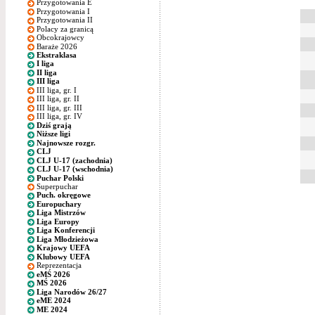
Przygotowania E
Przygotowania I
Przygotowania II
Polacy za granicą
Obcokrajowcy
Baraże 2026
Ekstraklasa
I liga
II liga
III liga
III liga, gr. I
III liga, gr. II
III liga, gr. III
III liga, gr. IV
Dziś grają
Niższe ligi
Najnowsze rozgr.
CLJ
CLJ U-17 (zachodnia)
CLJ U-17 (wschodnia)
Puchar Polski
Superpuchar
Puch. okręgowe
Europuchary
Liga Mistrzów
Liga Europy
Liga Konferencji
Liga Młodzieżowa
Krajowy UEFA
Klubowy UEFA
Reprezentacja
eMŚ 2026
MŚ 2026
Liga Narodów 26/27
eME 2024
ME 2024