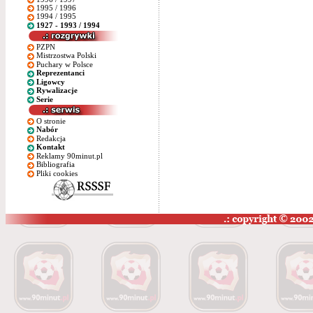
1995 / 1996
1994 / 1995
1927 - 1993 / 1994
PZPN
Mistrzostwa Polski
Puchary w Polsce
Reprezentanci
Ligowcy
Rywalizacje
Serie
O stronie
Nabór
Redakcja
Kontakt
Reklamy 90minut.pl
Bibliografia
Pliki cookies