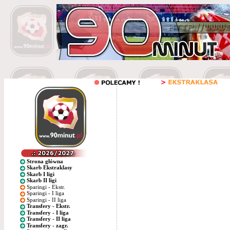
Strona główna
Skarb Ekstraklasy
Skarb I ligi
Skarb II ligi
Sparingi - Ekstr.
Sparingi - I liga
Sparingi - II liga
Transfery - Ekstr.
Transfery - I liga
Transfery - II liga
Transfery - zagr.