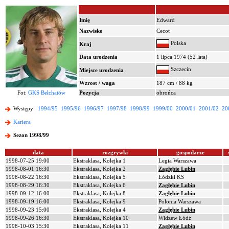
Imię
Edward
Nazwisko
Cecot
Polska
Kraj
Data urodzenia
1 lipca 1974 (52 lata)
Szczecin
Miejsce urodzenia
Wzrost / waga
187 cm / 88 kg
Fot:
GKS Bełchatów
Pozycja
obrońca
Występy:
1994/95
1995/96
1996/97
1997/98
1998/99
1999/00
2000/01
2001/02
20
Kariera
Sezon 1998/99
data
rozgrywki
gospodarze
1998-07-25 19:00
Ekstraklasa, Kolejka 1
Legia Warszawa
1998-08-01 16:30
Ekstraklasa, Kolejka 2
Zagłębie Lubin
1998-08-22 16:30
Ekstraklasa, Kolejka 5
Łódzki KS
1998-08-29 16:30
Ekstraklasa, Kolejka 6
Zagłębie Lubin
1998-09-12 16:00
Ekstraklasa, Kolejka 8
Zagłębie Lubin
1998-09-19 16:00
Ekstraklasa, Kolejka 9
Polonia Warszawa
1998-09-23 15:00
Ekstraklasa, Kolejka 4
Zagłębie Lubin
1998-09-26 16:30
Ekstraklasa, Kolejka 10
Widzew Łódź
1998-10-03 15:30
Ekstraklasa, Kolejka 11
Zagłębie Lubin