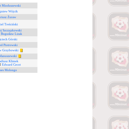
t Mioduszewski
gniew Wójcik
riusz Żuraw
iel Treściński
ej Szczypkowski
7
Bogusław Lizak
ciech Górski
eł Piotrowski
w Grzybowski
Manuszewski
adiusz Klimek
2
Edward Cecot
ses Molongo