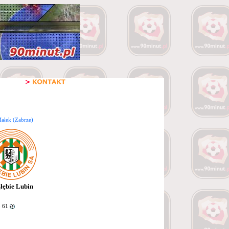
ałek (Zabrze)
łębie Lubin
 61