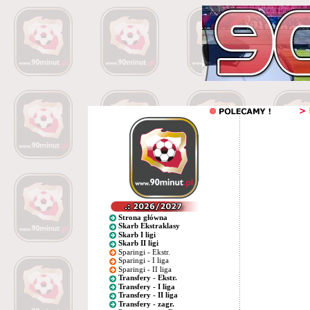
Strona główna
Skarb Ekstraklasy
Skarb I ligi
Skarb II ligi
Sparingi - Ekstr.
Sparingi - I liga
Sparingi - II liga
Transfery - Ekstr.
Transfery - I liga
Transfery - II liga
Transfery - zagr.