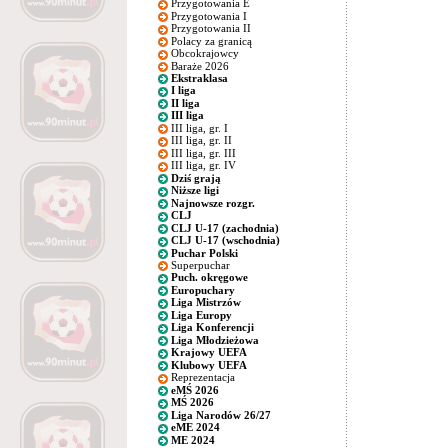
Przygotowania E
Przygotowania I
Przygotowania II
Polacy za granicą
Obcokrajowcy
Baraże 2026
Ekstraklasa
I liga
II liga
III liga
III liga, gr. I
III liga, gr. II
III liga, gr. III
III liga, gr. IV
Dziś grają
Niższe ligi
Najnowsze rozgr.
CLJ
CLJ U-17 (zachodnia)
CLJ U-17 (wschodnia)
Puchar Polski
Superpuchar
Puch. okręgowe
Europuchary
Liga Mistrzów
Liga Europy
Liga Konferencji
Liga Młodzieżowa
Krajowy UEFA
Klubowy UEFA
Reprezentacja
eMŚ 2026
MŚ 2026
Liga Narodów 26/27
eME 2024
ME 2024