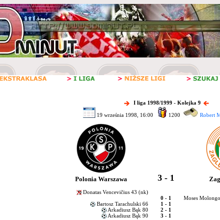
I liga 1998/1999 - Kolejka 9
19 września 1998, 16:00
1200
Robert M
3 - 1
Polonia Warszawa
Zag
Donatas Vencevičius 43 (nk)
0 - 1
Moses Molongo
Bartosz Tarachulski 66
1 - 1
Arkadiusz Bąk 80
2 - 1
Arkadiusz Bąk 90
3 - 1