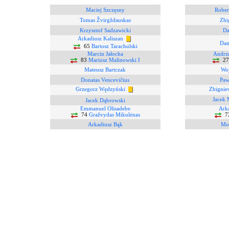
Maciej Szczęsny
Rober
Tomas Žvirgždauskas
Zbi
Krzysztof Sadzawicki
Da
Arkadiusz Kaliszan
Dan
65
Bartosz Tarachulski
Marcin Jałocha
Andrz
83
Mariusz Malinowski I
2
Mateusz Bartczak
Woj
Donatas Vencevičius
Paw
Grzegorz Wędzyński
Zbignie
Jacek 
Jacek Dąbrowski
Emmanuel Olisadebe
Ark
74
Gražvydas Mikulėnas
7
Arkadiusz Bąk
Mo