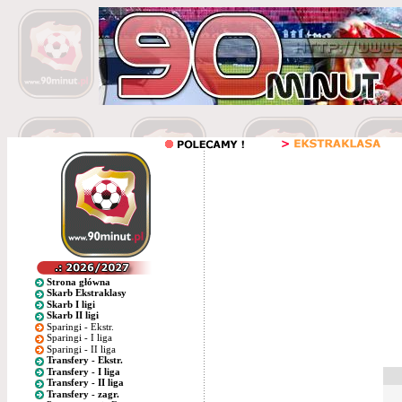
Strona główna
Skarb Ekstraklasy
Skarb I ligi
Skarb II ligi
Sparingi - Ekstr.
Sparingi - I liga
Sparingi - II liga
Transfery - Ekstr.
Transfery - I liga
Transfery - II liga
Transfery - zagr.