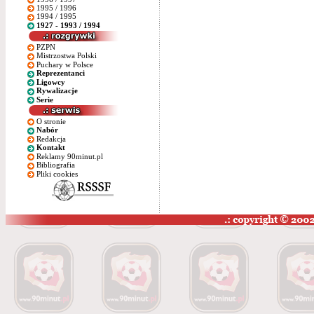
1995 / 1996
1994 / 1995
1927 - 1993 / 1994
PZPN
Mistrzostwa Polski
Puchary w Polsce
Reprezentanci
Ligowcy
Rywalizacje
Serie
O stronie
Nabór
Redakcja
Kontakt
Reklamy 90minut.pl
Bibliografia
Pliki cookies