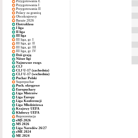
Przygotowania E
Przygotowania I
Przygotowania II
Polacy za granicą
Obcokrajowcy
Baraże 2026
Ekstraklasa
I liga
II liga
III liga
III liga, gr. I
III liga, gr. II
III liga, gr. III
III liga, gr. IV
Dziś grają
Niższe ligi
Najnowsze rozgr.
CLJ
CLJ U-17 (zachodnia)
CLJ U-17 (wschodnia)
Puchar Polski
Superpuchar
Puch. okręgowe
Europuchary
Liga Mistrzów
Liga Europy
Liga Konferencji
Liga Młodzieżowa
Krajowy UEFA
Klubowy UEFA
Reprezentacja
eMŚ 2026
MŚ 2026
Liga Narodów 26/27
eME 2024
ME 2024