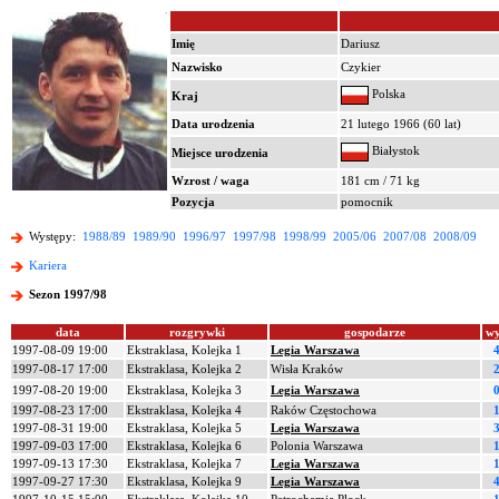
Imię
Dariusz
Nazwisko
Czykier
Polska
Kraj
Data urodzenia
21 lutego 1966 (60 lat)
Białystok
Miejsce urodzenia
Wzrost / waga
181 cm / 71 kg
Pozycja
pomocnik
Występy:
1988/89
1989/90
1996/97
1997/98
1998/99
2005/06
2007/08
2008/09
Kariera
Sezon 1997/98
data
rozgrywki
gospodarze
wy
1997-08-09 19:00
Ekstraklasa, Kolejka 1
Legia Warszawa
4
1997-08-17 17:00
Ekstraklasa, Kolejka 2
Wisła Kraków
2
1997-08-20 19:00
Ekstraklasa, Kolejka 3
Legia Warszawa
0
1997-08-23 17:00
Ekstraklasa, Kolejka 4
Raków Częstochowa
1
1997-08-31 19:00
Ekstraklasa, Kolejka 5
Legia Warszawa
3
1997-09-03 17:00
Ekstraklasa, Kolejka 6
Polonia Warszawa
1
1997-09-13 17:30
Ekstraklasa, Kolejka 7
Legia Warszawa
1
1997-09-27 17:30
Ekstraklasa, Kolejka 9
Legia Warszawa
4