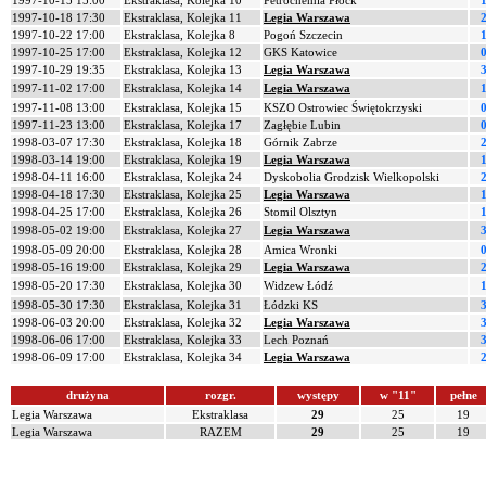
1997-10-15 15:00
Ekstraklasa, Kolejka 10
Petrochemia Płock
1
1997-10-18 17:30
Ekstraklasa, Kolejka 11
Legia Warszawa
2
1997-10-22 17:00
Ekstraklasa, Kolejka 8
Pogoń Szczecin
1
1997-10-25 17:00
Ekstraklasa, Kolejka 12
GKS Katowice
0
1997-10-29 19:35
Ekstraklasa, Kolejka 13
Legia Warszawa
3
1997-11-02 17:00
Ekstraklasa, Kolejka 14
Legia Warszawa
1
1997-11-08 13:00
Ekstraklasa, Kolejka 15
KSZO Ostrowiec Świętokrzyski
0
1997-11-23 13:00
Ekstraklasa, Kolejka 17
Zagłębie Lubin
0
1998-03-07 17:30
Ekstraklasa, Kolejka 18
Górnik Zabrze
2
1998-03-14 19:00
Ekstraklasa, Kolejka 19
Legia Warszawa
1
1998-04-11 16:00
Ekstraklasa, Kolejka 24
Dyskobolia Grodzisk Wielkopolski
2
1998-04-18 17:30
Ekstraklasa, Kolejka 25
Legia Warszawa
1
1998-04-25 17:00
Ekstraklasa, Kolejka 26
Stomil Olsztyn
1
1998-05-02 19:00
Ekstraklasa, Kolejka 27
Legia Warszawa
3
1998-05-09 20:00
Ekstraklasa, Kolejka 28
Amica Wronki
0
1998-05-16 19:00
Ekstraklasa, Kolejka 29
Legia Warszawa
2
1998-05-20 17:30
Ekstraklasa, Kolejka 30
Widzew Łódź
1
1998-05-30 17:30
Ekstraklasa, Kolejka 31
Łódzki KS
3
1998-06-03 20:00
Ekstraklasa, Kolejka 32
Legia Warszawa
3
1998-06-06 17:00
Ekstraklasa, Kolejka 33
Lech Poznań
3
1998-06-09 17:00
Ekstraklasa, Kolejka 34
Legia Warszawa
2
drużyna
rozgr.
występy
w "11"
pełne
Legia Warszawa
Ekstraklasa
29
25
19
Legia Warszawa
RAZEM
29
25
19