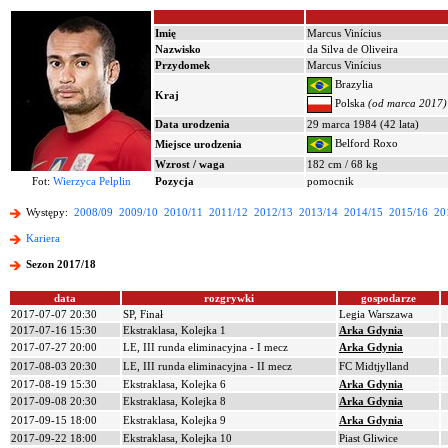
Imię
Marcus Vinícius
Nazwisko
da Silva de Oliveira
Przydomek
Marcus Vinícius
Brazylia
Kraj
Polska
(od marca 2017)
Data urodzenia
29 marca 1984 (42 lata)
Belford Roxo
Miejsce urodzenia
Wzrost / waga
182 cm / 68 kg
Fot:
Wierzyca Pelplin
Pozycja
pomocnik
Występy:
2008/09
2009/10
2010/11
2011/12
2012/13
2013/14
2014/15
2015/16
20
Kariera
Sezon 2017/18
data
rozgrywki
gospodarze
2017-07-07 20:30
SP, Finał
Legia Warszawa
2017-07-16 15:30
Ekstraklasa, Kolejka 1
Arka Gdynia
2017-07-27 20:00
LE, III runda eliminacyjna - I mecz
Arka Gdynia
2017-08-03 20:30
LE, III runda eliminacyjna - II mecz
FC Midtjylland
2017-08-19 15:30
Ekstraklasa, Kolejka 6
Arka Gdynia
2017-09-08 20:30
Ekstraklasa, Kolejka 8
Arka Gdynia
2017-09-15 18:00
Ekstraklasa, Kolejka 9
Arka Gdynia
2017-09-22 18:00
Ekstraklasa, Kolejka 10
Piast Gliwice