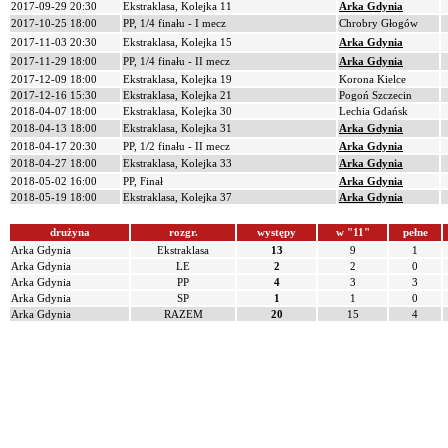
2017-09-29 20:30
Ekstraklasa, Kolejka 11
Arka Gdynia
2017-10-25 18:00
PP, 1/4 finału - I mecz
Chrobry Głogów
2017-11-03 20:30
Ekstraklasa, Kolejka 15
Arka Gdynia
2017-11-29 18:00
PP, 1/4 finału - II mecz
Arka Gdynia
2017-12-09 18:00
Ekstraklasa, Kolejka 19
Korona Kielce
2017-12-16 15:30
Ekstraklasa, Kolejka 21
Pogoń Szczecin
2018-04-07 18:00
Ekstraklasa, Kolejka 30
Lechia Gdańsk
2018-04-13 18:00
Ekstraklasa, Kolejka 31
Arka Gdynia
2018-04-17 20:30
PP, 1/2 finału - II mecz
Arka Gdynia
2018-04-27 18:00
Ekstraklasa, Kolejka 33
Arka Gdynia
2018-05-02 16:00
PP, Finał
Arka Gdynia
2018-05-19 18:00
Ekstraklasa, Kolejka 37
Arka Gdynia
drużyna
rozgr.
występy
w "11"
pełne
Arka Gdynia
Ekstraklasa
13
9
1
Arka Gdynia
LE
2
2
0
Arka Gdynia
PP
4
3
3
Arka Gdynia
SP
1
1
0
Arka Gdynia
RAZEM
20
15
4