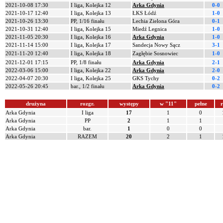
2021-10-08 17:30
I liga, Kolejka 12
Arka Gdynia
0-0
2021-10-17 12:40
I liga, Kolejka 13
ŁKS Łódź
1-0
2021-10-26 13:30
PP, 1/16 finału
Lechia Zielona Góra
0-1
2021-10-31 12:40
I liga, Kolejka 15
Miedź Legnica
1-0
2021-11-05 20:30
I liga, Kolejka 16
Arka Gdynia
1-0
2021-11-14 15:00
I liga, Kolejka 17
Sandecja Nowy Sącz
3-1
2021-11-20 12:40
I liga, Kolejka 18
Zagłębie Sosnowiec
1-0
2021-12-01 17:15
PP, 1/8 finału
Arka Gdynia
2-1
2022-03-06 15:00
I liga, Kolejka 22
Arka Gdynia
2-0
2022-04-07 20:30
I liga, Kolejka 25
GKS Tychy
0-2
2022-05-26 20:45
bar., 1/2 finału
Arka Gdynia
0-2
drużyna
rozgr.
występy
w "11"
pełne
r
Arka Gdynia
I liga
17
1
0
Arka Gdynia
PP
2
1
1
Arka Gdynia
bar.
1
0
0
Arka Gdynia
RAZEM
20
2
1