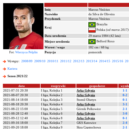
Imię
Marcus Vinícius
Nazwisko
da Silva de Oliveira
Przydomek
Marcus Vinícius
Brazylia
Kraj
Polska
(od marca 2017)
Data urodzenia
29 marca 1984 (42 lata)
Belford Roxo
Miejsce urodzenia
Wzrost / waga
182 cm / 68 kg
Fot:
Wierzyca Pelplin
Pozycja
pomocnik
Występy:
2008/09
2009/10
2010/11
2011/12
2012/13
2013/14
2014/15
2015/16
20
Kariera
Sezon 2021/22
data
rozgrywki
gospodarze
wynik
2021-07-31 20:30
I liga, Kolejka 1
Arka Gdynia
1-1
2021-08-07 20:30
I liga, Kolejka 2
Arka Gdynia
0-2
2021-08-14 18:00
I liga, Kolejka 3
Stomil Olsztyn
0-1
2021-08-18 20:30
I liga, Kolejka 4
Arka Gdynia
3-1
2021-08-22 15:00
I liga, Kolejka 5
Górnik Polkowice
2-1
2021-08-28 12:40
I liga, Kolejka 6
Arka Gdynia
3-0
2021-09-12 12:40
I liga, Kolejka 8
Arka Gdynia
0-1
2021-09-16 18:00
I liga, Kolejka 7
GKS Katowice
2-4
2021-09-20 18:00
I liga, Kolejka 9
Skra Częstochowa
2-1