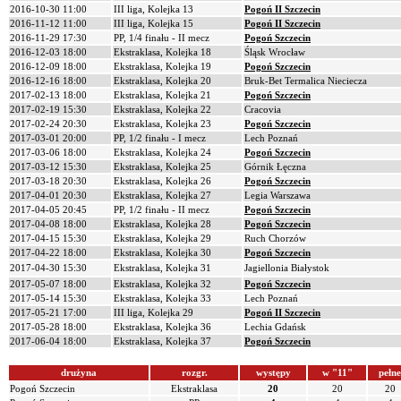
2016-10-30 11:00
III liga, Kolejka 13
Pogoń II Szczecin
2016-11-12 11:00
III liga, Kolejka 15
Pogoń II Szczecin
2016-11-29 17:30
PP, 1/4 finału - II mecz
Pogoń Szczecin
2016-12-03 18:00
Ekstraklasa, Kolejka 18
Śląsk Wrocław
2016-12-09 18:00
Ekstraklasa, Kolejka 19
Pogoń Szczecin
2016-12-16 18:00
Ekstraklasa, Kolejka 20
Bruk-Bet Termalica Nieciecza
2017-02-13 18:00
Ekstraklasa, Kolejka 21
Pogoń Szczecin
2017-02-19 15:30
Ekstraklasa, Kolejka 22
Cracovia
2017-02-24 20:30
Ekstraklasa, Kolejka 23
Pogoń Szczecin
2017-03-01 20:00
PP, 1/2 finału - I mecz
Lech Poznań
2017-03-06 18:00
Ekstraklasa, Kolejka 24
Pogoń Szczecin
2017-03-12 15:30
Ekstraklasa, Kolejka 25
Górnik Łęczna
2017-03-18 20:30
Ekstraklasa, Kolejka 26
Pogoń Szczecin
2017-04-01 20:30
Ekstraklasa, Kolejka 27
Legia Warszawa
2017-04-05 20:45
PP, 1/2 finału - II mecz
Pogoń Szczecin
2017-04-08 18:00
Ekstraklasa, Kolejka 28
Pogoń Szczecin
2017-04-15 15:30
Ekstraklasa, Kolejka 29
Ruch Chorzów
2017-04-22 18:00
Ekstraklasa, Kolejka 30
Pogoń Szczecin
2017-04-30 15:30
Ekstraklasa, Kolejka 31
Jagiellonia Białystok
2017-05-07 18:00
Ekstraklasa, Kolejka 32
Pogoń Szczecin
2017-05-14 15:30
Ekstraklasa, Kolejka 33
Lech Poznań
2017-05-21 17:00
III liga, Kolejka 29
Pogoń II Szczecin
2017-05-28 18:00
Ekstraklasa, Kolejka 36
Lechia Gdańsk
2017-06-04 18:00
Ekstraklasa, Kolejka 37
Pogoń Szczecin
drużyna
rozgr.
występy
w "11"
pełne
Pogoń Szczecin
Ekstraklasa
20
20
20