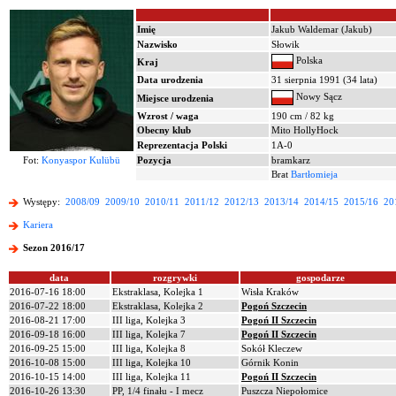
Imię
Jakub Waldemar (Jakub)
Nazwisko
Słowik
Polska
Kraj
Data urodzenia
31 sierpnia 1991 (34 lata)
Nowy Sącz
Miejsce urodzenia
Wzrost / waga
190 cm / 82 kg
Obecny klub
Mito HollyHock
Reprezentacja Polski
1A-0
Fot:
Konyaspor Kulübü
Pozycja
bramkarz
Brat
Bartłomieja
Występy:
2008/09
2009/10
2010/11
2011/12
2012/13
2013/14
2014/15
2015/16
20
Kariera
Sezon 2016/17
data
rozgrywki
gospodarze
2016-07-16 18:00
Ekstraklasa, Kolejka 1
Wisła Kraków
2016-07-22 18:00
Ekstraklasa, Kolejka 2
Pogoń Szczecin
2016-08-21 17:00
III liga, Kolejka 3
Pogoń II Szczecin
2016-09-18 16:00
III liga, Kolejka 7
Pogoń II Szczecin
2016-09-25 15:00
III liga, Kolejka 8
Sokół Kleczew
2016-10-08 15:00
III liga, Kolejka 10
Górnik Konin
2016-10-15 14:00
III liga, Kolejka 11
Pogoń II Szczecin
2016-10-26 13:30
PP, 1/4 finału - I mecz
Puszcza Niepołomice