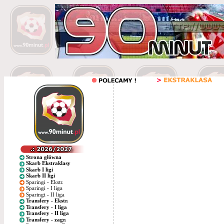
Strona główna
Skarb Ekstraklasy
Skarb I ligi
Skarb II ligi
Sparingi - Ekstr.
Sparingi - I liga
Sparingi - II liga
Transfery - Ekstr.
Transfery - I liga
Transfery - II liga
Transfery - zagr.