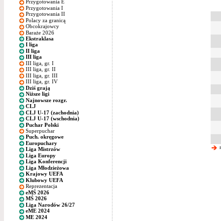
Przygotowania E
Przygotowania I
Przygotowania II
Polacy za granicą
Obcokrajowcy
Baraże 2026
Ekstraklasa
I liga
II liga
III liga
III liga, gr. I
III liga, gr. II
III liga, gr. III
III liga, gr. IV
Dziś grają
Niższe ligi
Najnowsze rozgr.
CLJ
CLJ U-17 (zachodnia)
CLJ U-17 (wschodnia)
Puchar Polski
Superpuchar
Puch. okręgowe
Europuchary
n
Liga Mistrzów
Liga Europy
Liga Konferencji
Liga Młodzieżowa
Krajowy UEFA
Klubowy UEFA
Reprezentacja
eMŚ 2026
MŚ 2026
Liga Narodów 26/27
eME 2024
ME 2024