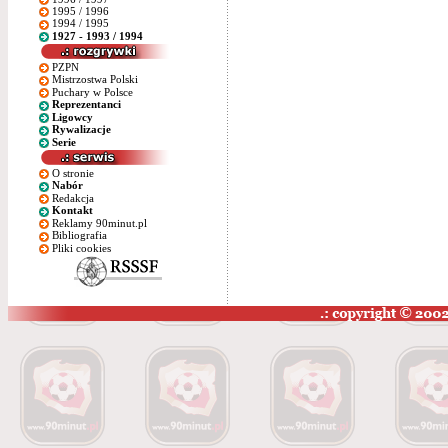
1995 / 1996
1994 / 1995
1927 - 1993 / 1994
PZPN
Mistrzostwa Polski
Puchary w Polsce
Reprezentanci
Ligowcy
Rywalizacje
Serie
O stronie
Nabór
Redakcja
Kontakt
Reklamy 90minut.pl
Bibliografia
Pliki cookies