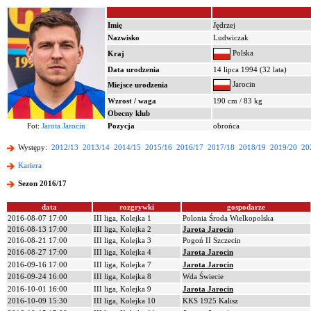
Imię
Jędrzej
Nazwisko
Ludwiczak
Polska
Kraj
Data urodzenia
14 lipca 1994 (32 lata)
Jarocin
Miejsce urodzenia
Wzrost / waga
190 cm / 83 kg
Obecny klub
Fot:
Jarota Jarocin
Pozycja
obrońca
Występy:
2012/13
2013/14
2014/15
2015/16
2016/17
2017/18
2018/19
2019/20
20
Kariera
Sezon 2016/17
data
rozgrywki
gospodarze
2016-08-07 17:00
III liga, Kolejka 1
Polonia Środa Wielkopolska
2016-08-13 17:00
III liga, Kolejka 2
Jarota Jarocin
2016-08-21 17:00
III liga, Kolejka 3
Pogoń II Szczecin
2016-08-27 17:00
III liga, Kolejka 4
Jarota Jarocin
2016-09-16 17:00
III liga, Kolejka 7
Jarota Jarocin
2016-09-24 16:00
III liga, Kolejka 8
Wda Świecie
2016-10-01 16:00
III liga, Kolejka 9
Jarota Jarocin
2016-10-09 15:30
III liga, Kolejka 10
KKS 1925 Kalisz