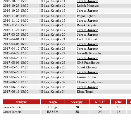
2016-10-15 15:00
III liga, Kolejka 11
Jarota Jarocin
2016-10-23 14:00
III liga, Kolejka 12
Leśnik Manowo
2016-10-29 15:00
III liga, Kolejka 13
Jarota Jarocin
2016-11-05 14:00
III liga, Kolejka 14
Pogoń Lębork
2016-11-12 14:00
III liga, Kolejka 15
Jarota Jarocin
2016-11-19 15:00
III liga, Kolejka 16
Bałtyk Gdynia
2016-11-26 13:00
III liga, Kolejka 17
Jarota Jarocin
2017-03-25 15:00
III liga, Kolejka 20
Jarota Jarocin
2017-04-01 13:00
III liga, Kolejka 21
Lech II Poznań
2017-04-08 16:00
III liga, Kolejka 22
Jarota Jarocin
2017-04-12 17:00
III liga, Kolejka 23
Jarota Jarocin
2017-04-22 17:00
III liga, Kolejka 24
Gwardia Koszalin
2017-04-29 17:00
III liga, Kolejka 25
Jarota Jarocin
2017-05-03 15:00
III liga, Kolejka 26
GKS Przodkowo
2017-05-13 17:00
III liga, Kolejka 28
Sokół Kleczew
2017-05-20 17:00
III liga, Kolejka 29
Jarota Jarocin
2017-05-27 17:00
III liga, Kolejka 30
Górnik Konin
2017-06-10 17:00
III liga, Kolejka 32
Chemik Bydgoszcz
2017-06-15 15:00
III liga, Kolejka 33
Jarota Jarocin
2017-06-18 15:00
III liga, Kolejka 34
Elana Toruń
drużyna
rozgr.
występy
w "11"
pełne
Jarota Jarocin
III liga
28
24
18
Jarota Jarocin
RAZEM
28
24
18