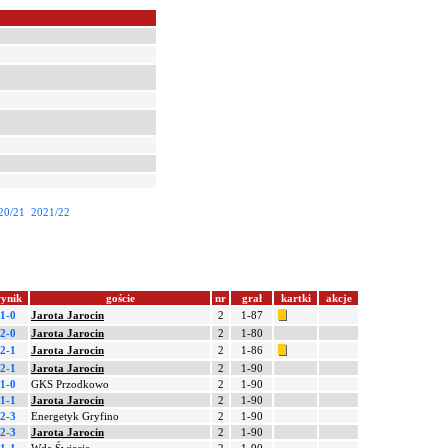
20/21
2021/22
ynik
goście
nr
grał
kartki
akcje
1-0
Jarota Jarocin
2
1-87
2-0
Jarota Jarocin
2
1-80
2-1
Jarota Jarocin
2
1-86
2-1
Jarota Jarocin
2
1-90
1-0
GKS Przodkowo
2
1-90
1-1
Jarota Jarocin
2
1-90
2-3
Energetyk Gryfino
2
1-90
2-3
Jarota Jarocin
2
1-90