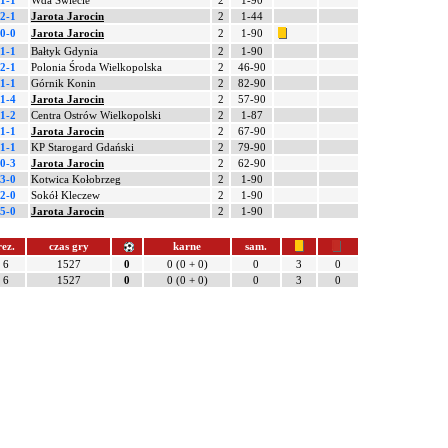
1-1
Wda Świecie
2
1-90
2-1
Jarota Jarocin
2
1-44
0-0
Jarota Jarocin
2
1-90
1-1
Bałtyk Gdynia
2
1-90
2-1
Polonia Środa Wielkopolska
2
46-90
1-1
Górnik Konin
2
82-90
1-4
Jarota Jarocin
2
57-90
1-2
Centra Ostrów Wielkopolski
2
1-87
1-1
Jarota Jarocin
2
67-90
1-1
KP Starogard Gdański
2
79-90
0-3
Jarota Jarocin
2
62-90
3-0
Kotwica Kołobrzeg
2
1-90
2-0
Sokół Kleczew
2
1-90
5-0
Jarota Jarocin
2
1-90
rez.
czas gry
karne
sam.
6
1527
0
0 (0 + 0)
0
3
0
6
1527
0
0 (0 + 0)
0
3
0