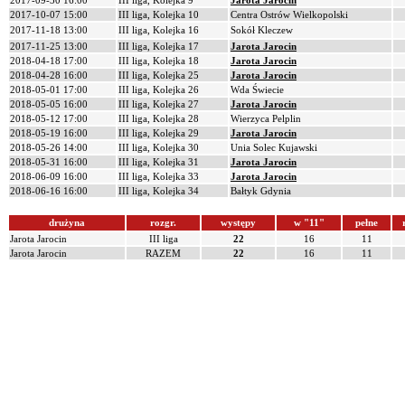
2017-09-30 16:00
III liga, Kolejka 9
Jarota Jarocin
2017-10-07 15:00
III liga, Kolejka 10
Centra Ostrów Wielkopolski
2017-11-18 13:00
III liga, Kolejka 16
Sokół Kleczew
2017-11-25 13:00
III liga, Kolejka 17
Jarota Jarocin
2018-04-18 17:00
III liga, Kolejka 18
Jarota Jarocin
2018-04-28 16:00
III liga, Kolejka 25
Jarota Jarocin
2018-05-01 17:00
III liga, Kolejka 26
Wda Świecie
2018-05-05 16:00
III liga, Kolejka 27
Jarota Jarocin
2018-05-12 17:00
III liga, Kolejka 28
Wierzyca Pelplin
2018-05-19 16:00
III liga, Kolejka 29
Jarota Jarocin
2018-05-26 14:00
III liga, Kolejka 30
Unia Solec Kujawski
2018-05-31 16:00
III liga, Kolejka 31
Jarota Jarocin
2018-06-09 16:00
III liga, Kolejka 33
Jarota Jarocin
2018-06-16 16:00
III liga, Kolejka 34
Bałtyk Gdynia
drużyna
rozgr.
występy
w "11"
pełne
Jarota Jarocin
III liga
22
16
11
Jarota Jarocin
RAZEM
22
16
11