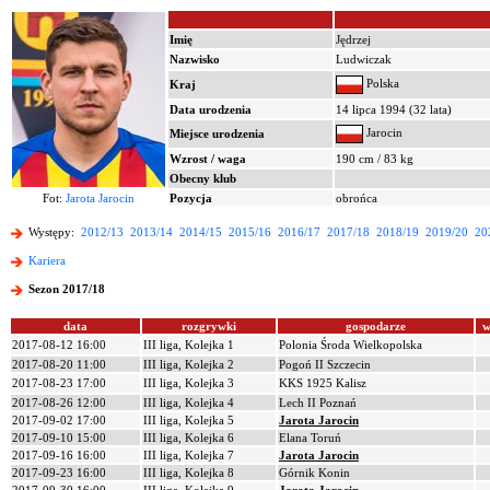
Imię
Jędrzej
Nazwisko
Ludwiczak
Polska
Kraj
Data urodzenia
14 lipca 1994 (32 lata)
Jarocin
Miejsce urodzenia
Wzrost / waga
190 cm / 83 kg
Obecny klub
Fot:
Jarota Jarocin
Pozycja
obrońca
Występy:
2012/13
2013/14
2014/15
2015/16
2016/17
2017/18
2018/19
2019/20
20
Kariera
Sezon 2017/18
data
rozgrywki
gospodarze
w
2017-08-12 16:00
III liga, Kolejka 1
Polonia Środa Wielkopolska
2017-08-20 11:00
III liga, Kolejka 2
Pogoń II Szczecin
2017-08-23 17:00
III liga, Kolejka 3
KKS 1925 Kalisz
2017-08-26 12:00
III liga, Kolejka 4
Lech II Poznań
2017-09-02 17:00
III liga, Kolejka 5
Jarota Jarocin
2017-09-10 15:00
III liga, Kolejka 6
Elana Toruń
2017-09-16 16:00
III liga, Kolejka 7
Jarota Jarocin
2017-09-23 16:00
III liga, Kolejka 8
Górnik Konin